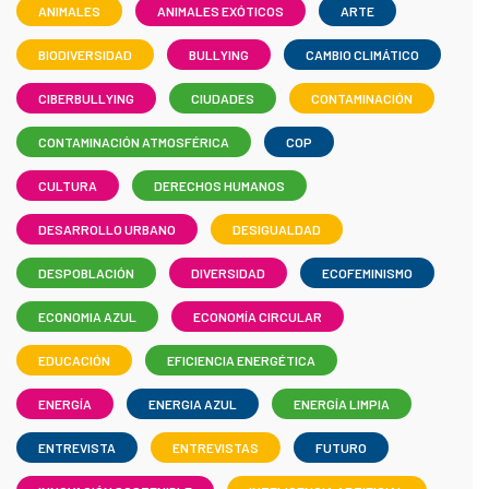
ANIMALES
ANIMALES EXÓTICOS
ARTE
BIODIVERSIDAD
BULLYING
CAMBIO CLIMÁTICO
CIBERBULLYING
CIUDADES
CONTAMINACIÓN
CONTAMINACIÓN ATMOSFÉRICA
COP
CULTURA
DERECHOS HUMANOS
DESARROLLO URBANO
DESIGUALDAD
DESPOBLACIÓN
DIVERSIDAD
ECOFEMINISMO
ECONOMIA AZUL
ECONOMÍA CIRCULAR
EDUCACIÓN
EFICIENCIA ENERGÉTICA
ENERGÍA
ENERGIA AZUL
ENERGÍA LIMPIA
ENTREVISTA
ENTREVISTAS
FUTURO