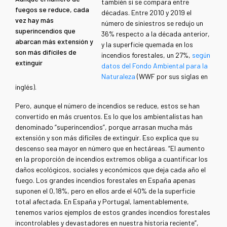
también si se compara entre
fuegos se reduce, cada
décadas. Entre 2010 y 2019 el
vez hay más
número de siniestros se redujo un
superincendios que
36% respecto a la década anterior,
abarcan más extensión y
y la superficie quemada en los
son más difíciles de
incendios forestales, un 27%,
según
extinguir
datos del Fondo Ambiental para la
Naturaleza
(WWF por sus siglas en
inglés).
Pero, aunque el número de incendios se reduce, estos se han
convertido en más cruentos. Es lo que los ambientalistas han
denominado “superincendios”, porque arrasan mucha más
extensión y son más difíciles de extinguir. Eso explica que su
descenso sea mayor en número que en hectáreas. “El aumento
en la proporción de incendios extremos obliga a cuantificar los
daños ecológicos, sociales y económicos que deja cada año el
fuego. Los grandes incendios forestales en España apenas
suponen el 0,18%, pero en ellos arde el 40% de la superficie
total afectada. En España y Portugal, lamentablemente,
tenemos varios ejemplos de estos grandes incendios forestales
incontrolables y devastadores en nuestra historia reciente”,