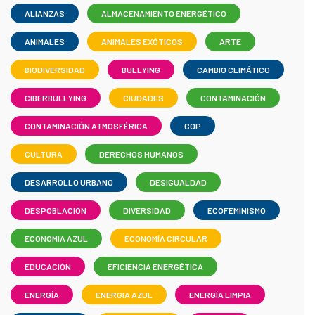
ALIANZAS
ALMACENAMIENTO ENERGÉTICO
ANIMALES
ANIMALES EXÓTICOS
ARTE
BIODIVERSIDAD
BULLYING
CAMBIO CLIMÁTICO
CIBERBULLYING
CIUDADES
CONTAMINACIÓN
CONTAMINACIÓN ATMOSFÉRICA
COP
CULTURA
DERECHOS HUMANOS
DESARROLLO URBANO
DESIGUALDAD
DESPOBLACIÓN
DIVERSIDAD
ECOFEMINISMO
ECONOMIA AZUL
ECONOMÍA CIRCULAR
EDUCACIÓN
EFICIENCIA ENERGÉTICA
ENERGÍA
ENERGIA AZUL
ENERGÍA LIMPIA