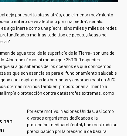
cal dejó por escrito siglos atrás, que el menor movimiento
 océano entero se ve afectado por una piedra”, señaló.
es algo inerte como una piedra, sino miles y miles de redes
as profundidades marinas todo tipo de peces. ¿Acaso no
neral?
en de agua total de la superficie de la Tierra– son una de
ndo. Albergan ni más ni menos que 250.000 especies
 porque si algo sabemos de los océanos es que conocemos
eza es que son esenciales para el funcionamiento saludable
oxígeno que respiramos los humanos y absorben casi un 30%
 ecosistemas marinos también proporcionan alimento a
ua limpia o protección contra catástrofes extremas, como
Por este motivo, Naciones Unidas, así como
diversos organismos dedicados a la
es han
protección medioambiental, han mostrado su
en
preocupación por la presencia de basura