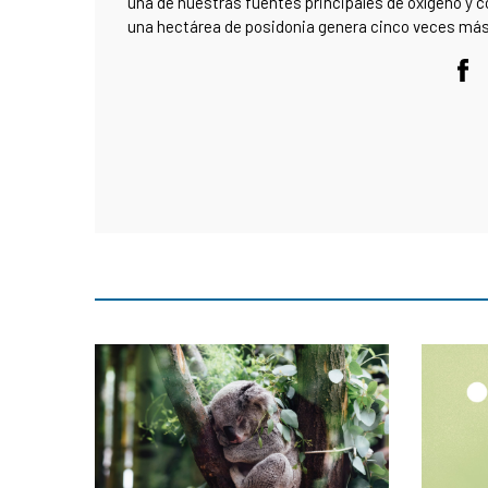
una de nuestras fuentes principales de oxígeno y 
una hectárea de posidonia genera cinco veces más