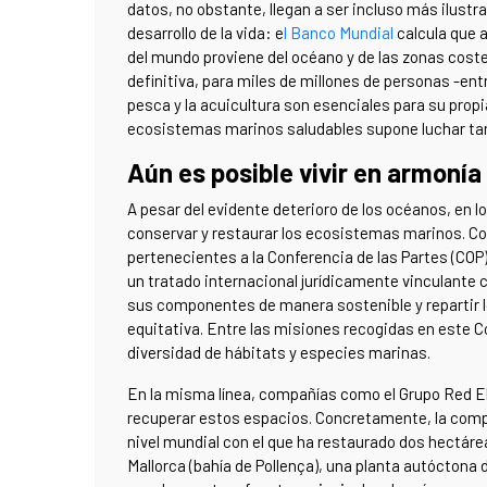
datos, no obstante, llegan a ser incluso más ilustr
desarrollo de la vida: e
l Banco Mundial
calcula que 
del mundo proviene del océano y de las zonas coste
definitiva, para miles de millones de personas -ent
pesca y la acuicultura son esenciales para su prop
ecosistemas marinos saludables supone luchar tambi
Aún es posible vivir en armonía
A pesar del evidente deterioro de los océanos, en l
conservar y restaurar los ecosistemas marinos. C
pertenecientes a la Conferencia de las Partes (COP)
un tratado internacional jurídicamente vinculante co
sus componentes de manera sostenible y repartir l
equitativa. Entre las misiones recogidas en este 
diversidad de hábitats y especies marinas.
En la misma línea, compañías como el Grupo Red E
recuperar estos espacios. Concretamente, la comp
nivel mundial con el que ha restaurado dos hectár
Mallorca (bahía de Pollença), una planta autóctona