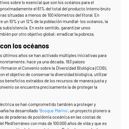
ativos sobre lo esencial que son los océanos para el
aproximadamente el 61% del total del producto interno bruto
ras situadas a menos de 100 kilómetros del litoral. En
re un 10% y un 12% de la población mundial- los océanos, la
ia subsistencia. En este sentido, garantizar unos
én por otro objetivo global: erradicar la pobreza.
 con los océanos
os últimos años se han activado múltiples iniciativas para
oncretamente, hace ya una década, 193 países
 firmaron el Convenio sobre la Diversidad Biológica (CDB),
n el objetivo de conservar la diversidad biológica, utilizar
os beneficios extraídos de los recursos de manera justa y
Convenio se encuentra precisamente la de proteger la
léctrica se han comprometido también a proteger y
añía ha desarrollado
'Bosque Marino'
, un proyecto pionero a
eas de praderas de posidonia oceánica en las costas de
 del Mediterráneo con más de 100.000 años de vida y que es