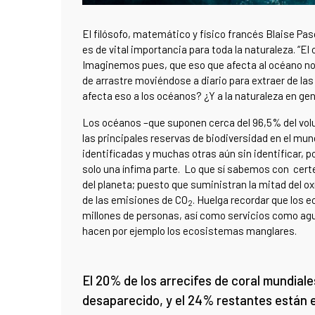
El filósofo, matemático y físico francés Blaise Pas
es de vital importancia para toda la naturaleza. “El
Imaginemos pues, que eso que afecta al océano no 
de arrastre moviéndose a diario para extraer de l
afecta eso a los océanos? ¿Y a la naturaleza en ge
Los océanos –que suponen cerca del 96,5% del volum
las principales reservas de biodiversidad en el mu
identificadas y muchas otras aún sin identificar,
solo una ínfima parte. Lo que sí sabemos con cert
del planeta; puesto que suministran la mitad del 
de las emisiones de CO
. Huelga recordar que los
2
millones de personas, así como servicios como ag
hacen por ejemplo los ecosistemas manglares.
El 20% de los arrecifes de coral mundial
desaparecido, y el 24% restantes están 