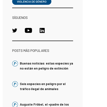
VIOLENCIA DE GÉNERO
SÍGUENOS
POSTS MÁS POPULARES
Buenas noticias: estas especies ya
no están en peligro de extinción
Seis especies en peligro por el
tráfico ilegal de animales
Auguste Fröbel, el «padre de los