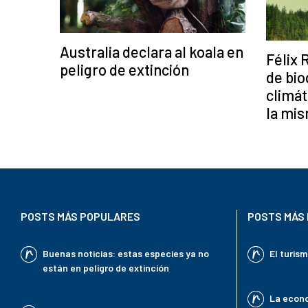
Australia declara al koala en
Félix 
peligro de extinción
de bio
climát
la mi
POSTS MÁS POPULARES
POSTS MÁS 
Buenas noticias: estas especies ya no
El turis
están en peligro de extinción
La econo