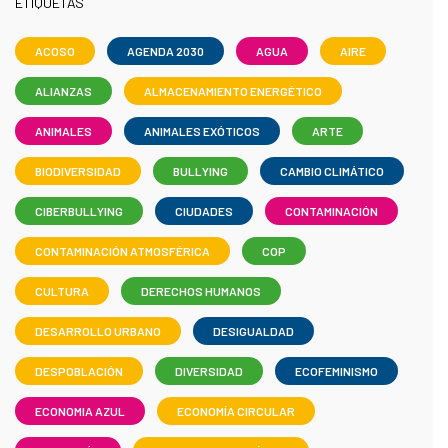
ETIQUETAS
ACOSO
AGENDA 2030
AGUA
AIRE
ALIANZAS
ALMACENAMIENTO ENERGÉTICO
ANIMALES
ANIMALES EXÓTICOS
ARTE
BIODIVERSIDAD
BULLYING
CAMBIO CLIMÁTICO
CIBERBULLYING
CIUDADES
CONTAMINACIÓN
CONTAMINACIÓN ATMOSFÉRICA
COP
CULTURA
DERECHOS HUMANOS
DESARROLLO URBANO
DESIGUALDAD
DESPOBLACIÓN
DIVERSIDAD
ECOFEMINISMO
ECONOMIA AZUL
ECONOMÍA CIRCULAR