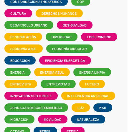
CONTAMINACIÓN ATMOSFÉRICA
COP
CULTURA
DERECHOS HUMANOS
DESARROLLO URBANO
DESIGUALDAD
DESPOBLACIÓN
DIVERSIDAD
ECOFEMINISMO
ECONOMIA AZUL
ECONOMÍA CIRCULAR
EDUCACIÓN
EFICIENCIA ENERGÉTICA
ENERGÍA
ENERGIA AZUL
ENERGÍA LIMPIA
ENTREVISTA
ENTREVISTAS
FUTURO
INNOVACIÓN SOSTENIBLE
INTELIGENCIA ARTIFICIAL
JORNADAS DE SOSTENIBILIDAD
LUZ
MAR
MIGRACIÓN
MOVILIDAD
NATURALEZA
OCEANO
PERFIL
REDEIA