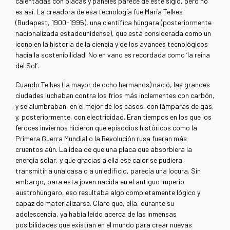
calentadas con placas y paneles parece de este siglo, pero no
es así. La creadora de esa tecnología fue María Telkes
(Budapest, 1900-1995), una científica húngara (posteriormente
nacionalizada estadounidense), que está considerada como un
icono en la historia de la ciencia y de los avances tecnológicos
hacia la sostenibilidad. No en vano es recordada como ‘la reina
del Sol’.
Cuando Telkes (la mayor de ocho hermanos) nació, las grandes
ciudades luchaban contra los fríos más inclementes con carbón,
y se alumbraban, en el mejor de los casos, con lámparas de gas,
y, posteriormente, con electricidad. Eran tiempos en los que los
feroces inviernos hicieron que episodios históricos como la
Primera Guerra Mundial o la Revolución rusa fueran más
cruentos aún. La idea de que una placa que absorbiera la
energía solar, y que gracias a ella ese calor se pudiera
transmitir a una casa o a un edificio, parecía una locura. Sin
embargo, para esta joven nacida en el antiguo Imperio
austrohúngaro, eso resultaba algo completamente lógico y
capaz de materializarse. Claro que, ella, durante su
adolescencia, ya había leído acerca de las inmensas
posibilidades que existían en el mundo para crear nuevas