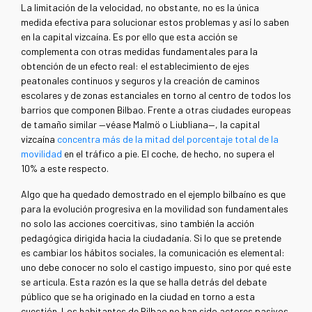
La limitación de la velocidad, no obstante, no es la única
medida efectiva para solucionar estos problemas y así lo saben
en la capital vizcaína. Es por ello que esta acción se
complementa con otras medidas fundamentales para la
obtención de un efecto real: el establecimiento de ejes
peatonales continuos y seguros y la creación de caminos
escolares y de zonas estanciales en torno al centro de todos los
barrios que componen Bilbao. Frente a otras ciudades europeas
de tamaño similar —véase Malmö o Liubliana—, la capital
vizcaína
concentra más de la mitad del porcentaje total de la
movilidad
en el tráfico a pie. El coche, de hecho, no supera el
10% a este respecto.
Algo que ha quedado demostrado en el ejemplo bilbaíno es que
para la evolución progresiva en la movilidad son fundamentales
no solo las acciones coercitivas, sino también la acción
pedagógica dirigida hacia la ciudadanía. Si lo que se pretende
es cambiar los hábitos sociales, la comunicación es elemental:
uno debe conocer no solo el castigo impuesto, sino por qué este
se articula. Esta razón es la que se halla detrás del debate
público que se ha originado en la ciudad en torno a esta
cuestión. Los habitantes de Bilbao no han sido actores pasivos