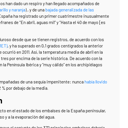
 nos han dado un respiro y han llegado acompañados de
rillo y naranja
) , y de una
bajada generalizada de las
España ha registrado un primer cuatrimestre inusualmente
franes de “En abril, aguas mil” y “Hasta el 40 de mayo [es
aluroso desde que se tienen registros, de acuerdo con los
MET)
, y ha superado en 0,1 grados centígrados la anterior
ocurrió en 2011. Así, la temperatura media de abril en la
tres por encima de la serie histórica. De acuerdo con la
a Península Ibérica y “muy cálido” en los archipiélagos
compañadas de una sequía impenitente: nunca
había llovido
2 % por debajo de la media.
n
irecto en el estado de los embalses de la España peninsular,
o y a la evaporación del agua.
 mayo el conjunto de los 372 principales embalses debería