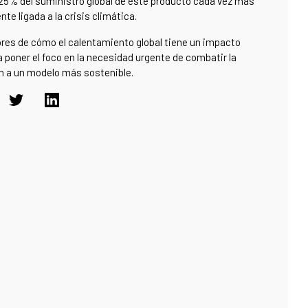
 25% del suministro global de este producto cada vez más
e ligada a la crisis climática.
ores de cómo el calentamiento global tiene un impacto
poner el foco en la necesidad urgente de combatir la
ón a un modelo más sostenible.