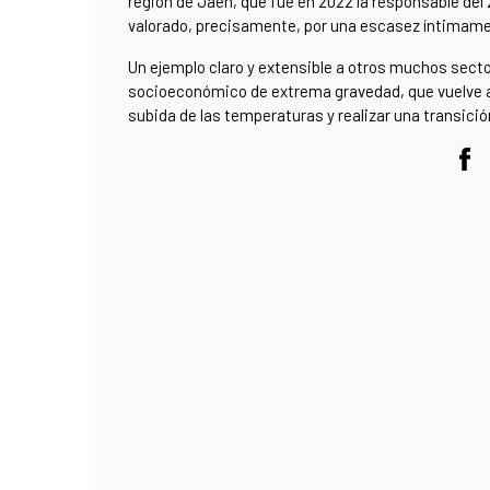
región de Jaén, que fue en 2022 la responsable del
valorado, precisamente, por una escasez íntimament
Un ejemplo claro y extensible a otros muchos sect
socioeconómico de extrema gravedad, que vuelve a 
subida de las temperaturas y realizar una transici