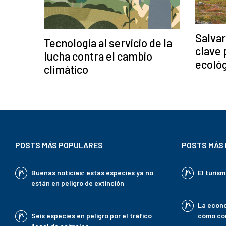
Salvar
Tecnología al servicio de la
clave 
lucha contra el cambio
ecoló
climático
POSTS MÁS POPULARES
POSTS MÁS 
Buenas noticias: estas especies ya no
El turis
están en peligro de extinción
La econo
Seis especies en peligro por el tráfico
cómo con