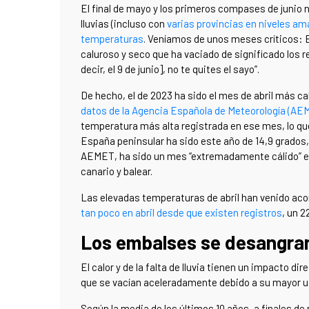
El final de mayo y los primeros compases de junio
lluvias (incluso con
varias provincias en niveles ama
temperaturas
. Veníamos de unos meses críticos: 
caluroso y seco que ha vaciado de significado los re
decir, el 9 de junio], no te quites el sayo”.
De hecho, el de 2023 ha sido el mes de abril más c
datos de la Agencia Española de Meteorología (AE
temperatura más alta registrada en ese mes, lo que 
España peninsular ha sido este año de 14,9 grados, 
AEMET, ha sido un mes “extremadamente cálido” en l
canario y balear.
Las elevadas temperaturas de abril han venido a
tan poco en abril desde que existen registros
, un 2
Los embalses se desangra
El calor y de la falta de lluvia tienen un impacto d
que se vacían aceleradamente debido a su mayor us
Según la media de los últimos 10 años, a finales de