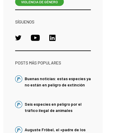
VIOLENCIA DE GÉNERO
SÍGUENOS
POSTS MÁS POPULARES
Buenas noticias: estas especies ya
no están en peligro de extinción
Seis especies en peligro por el
tráfico ilegal de animales
Auguste Fröbel, el «padre de los