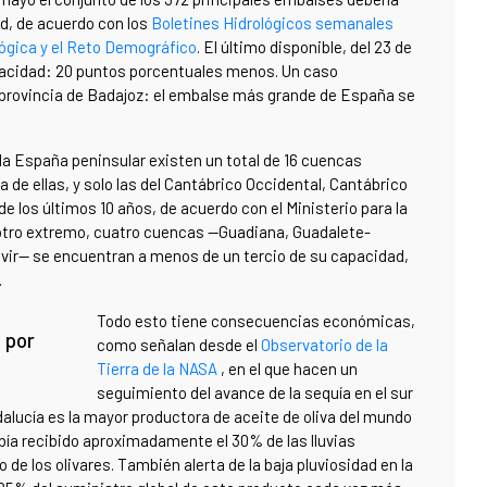
d, de acuerdo con los
Boletines Hidrológicos semanales
ógica y el
Reto Demográfico
. El último disponible, del 23 de
apacidad: 20 puntos porcentuales menos. Un caso
 provincia de Badajoz: el embalse más grande de España se
 la España peninsular existen un total de 16 cuencas
 de ellas, y solo las del Cantábrico Occidental, Cantábrico
de los últimos 10 años, de acuerdo con el Ministerio para la
 otro extremo, cuatro cuencas —Guadiana, Guadalete-
vir— se encuentran a menos de un tercio de su capacidad,
.
Todo esto tiene consecuencias económicas,
 por
como señalan desde el
Observatorio de la
Tierra de
la NASA
, en el que hacen un
seguimiento del avance de la sequía en el sur
ndalucía es la mayor productora de aceite de oliva del mundo
abía recibido aproximadamente el 30% de las lluvias
 de los olivares. También alerta de la baja pluviosidad en la