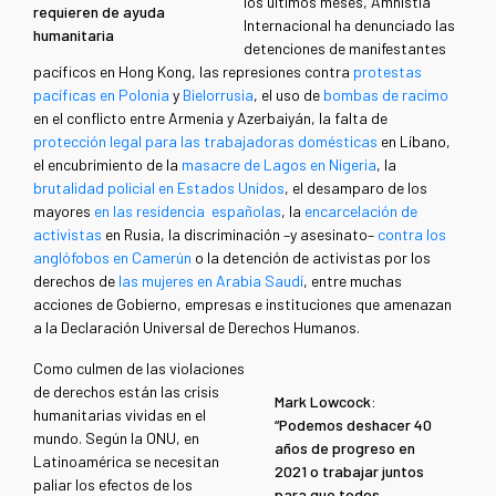
los últimos meses, Amnistía
requieren de ayuda
Internacional ha denunciado las
humanitaria
detenciones de manifestantes
pacíficos en Hong Kong, las represiones contra
protestas
pacíficas en Polonia
y
Bielorrusia
, el uso de
bombas de racimo
en el conflicto entre Armenia y Azerbaiyán, la falta de
protección legal para las trabajadoras domésticas
en Líbano,
el encubrimiento de la
masacre de Lagos en Nigeria
, la
brutalidad policial en Estados Unidos
, el desamparo de los
mayores
en las residencia españolas
, la
encarcelación de
activistas
en Rusia, la discriminación –y asesinato–
contra los
anglófobos en Camerún
o la detención de activistas por los
derechos de
las mujeres en Arabia Saudí
, entre muchas
acciones de Gobierno, empresas e instituciones que amenazan
a la Declaración Universal de Derechos Humanos.
Como culmen de las violaciones
de derechos están las crisis
Mark Lowcock:
humanitarias vividas en el
“Podemos deshacer 40
mundo. Según la ONU, en
años de progreso en
Latinoamérica se necesitan
2021 o trabajar juntos
paliar los efectos de los
para que todos