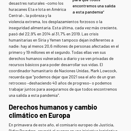
desastres naturales –como los
encontremos una salida
huracanes Eta e Iota en América
a esta pandemia”
Central–, la pobreza y la
violencia extrema, los desplazamientos forzosos o la
inseguridad alimentaria. Esta última, cada vez más creciente,
pasó del 22,9% en 2014 al 31,7% en 2019. Las crisis
humanitarias en Siria y Yemen tampoco dejan indiferentes a
nadie: hay al menos 20,6 millones de personas afectadas en el
primero y 19 millones en el segundo. Todas ellas ven sus
derechos humanos vulnerados a diario y se ven privadas de
recursos básicos para poder desarrollar sus vidas. El
coordinador humanitario de Naciones Unidas, Mark Lowcock,
recuerda que “podemos dejar que 2021 sea el año de un gran
retroceso –deshaciendo 40 años de progreso– o podemos
trabajar juntos para asegurarnos de que todos encontremos
una salida a esta pandemia".
Derechos humanos y cambio
climático en Europa
En primavera de este año, el comisario europeo de Justicia,
Didier Reynders, anunció el avance en una iniciativa legislativa