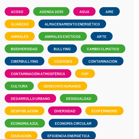
ACOSO
AGENDA 2030
AGUA
AIRE
ALIANZAS
ALMACENAMIENTO ENERGÉTICO
ANIMALES
ANIMALES EXÓTICOS
ARTE
BIODIVERSIDAD
BULLYING
CAMBIO CLIMÁTICO
CIBERBULLYING
CIUDADES
CONTAMINACIÓN
CONTAMINACIÓN ATMOSFÉRICA
COP
CULTURA
DERECHOS HUMANOS
DESARROLLO URBANO
DESIGUALDAD
DESPOBLACIÓN
DIVERSIDAD
ECOFEMINISMO
ECONOMIA AZUL
ECONOMÍA CIRCULAR
EDUCACIÓN
EFICIENCIA ENERGÉTICA