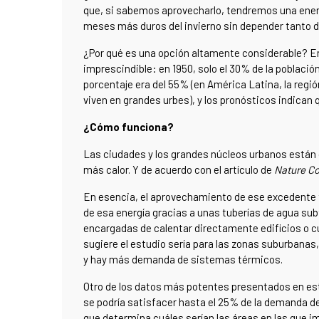
que, si sabemos aprovecharlo, tendremos una energ
meses más duros del invierno sin depender tanto del
¿Por qué es una opción altamente considerable? En
imprescindible: en 1950, solo el 30% de la població
porcentaje era del 55% (en América Latina, la reg
viven en grandes urbes), y los pronósticos indican
¿Cómo funciona?
Las ciudades y los grandes núcleos urbanos están 
más calor. Y de acuerdo con el artículo de
Nature C
En esencia, el aprovechamiento de ese excedente 
de esa energía gracias a unas tuberías de agua su
encargadas de calentar directamente edificios o cu
sugiere el estudio sería para las zonas suburbanas
y hay más demanda de sistemas térmicos.
Otro de los datos más potentes presentados en est
se podría satisfacer hasta el 25% de la demanda de
que determina cuáles serían las áreas en las que 