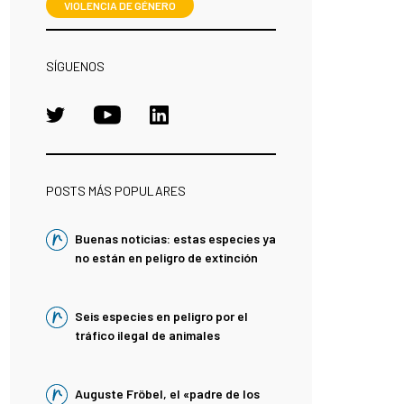
VIOLENCIA DE GÉNERO
SÍGUENOS
POSTS MÁS POPULARES
Buenas noticias: estas especies ya
no están en peligro de extinción
Seis especies en peligro por el
tráfico ilegal de animales
Auguste Fröbel, el «padre de los