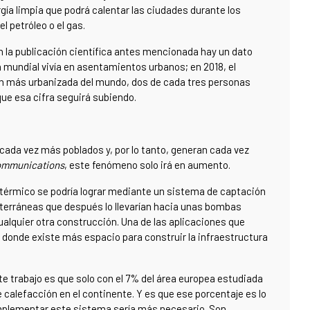
ía limpia que podrá calentar las ciudades durante los
 petróleo o el gas.
 la publicación científica antes mencionada hay un dato
n mundial vivía en asentamientos urbanos; en 2018, el
ión más urbanizada del mundo, dos de cada tres personas
 que esa cifra seguirá subiendo.
cada vez más poblados y, por lo tanto, generan cada vez
ommunications
, este fenómeno solo irá en aumento.
térmico se podría lograr mediante un sistema de captación
bterráneas que después lo llevarían hacia unas bombas
alquier otra construcción. Una de las aplicaciones que
, donde existe más espacio para construir la infraestructura
e trabajo es que solo con el 7% del área europea estudiada
 calefacción en el continente. Y es que ese porcentaje es lo
implementar este sistema sería más necesario. Son,