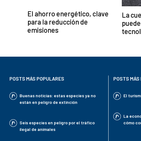
El ahorro energético, clave
La cue
para la reducción de
puede 
emisiones
tecnol
POSTS MÁS POPULARES
POSTS MÁS 
Buenas noticias: estas especies ya no
El turis
están en peligro de extinción
La econo
Seis especies en peligro por el tráfico
cómo con
ilegal de animales