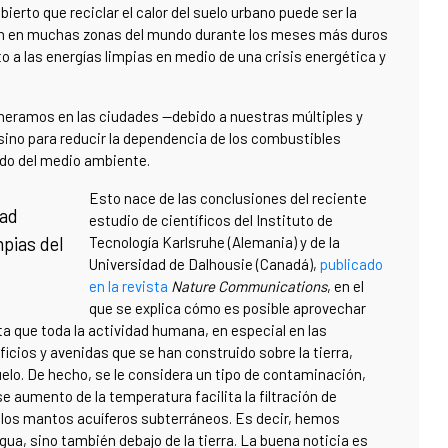
rto que reciclar el calor del suelo urbano puede ser la
ión en muchas zonas del mundo durante los meses más duros
o a las energías limpias en medio de una crisis energética y
generamos en las ciudades —debido a nuestras múltiples y
sino para reducir la dependencia de los combustibles
dado del medio ambiente.
Esto nace de las conclusiones del reciente
dad
estudio de científicos del Instituto de
pias del
Tecnología Karlsruhe (Alemania) y de la
Universidad de Dalhousie (Canadá),
publicado
en la revista
Nature Communications
, en el
que se explica cómo es posible aprovechar
ulta que toda la actividad humana, en especial en las
ficios y avenidas que se han construido sobre la tierra,
elo. De hecho, se le considera un tipo de contaminación,
 aumento de la temperatura facilita la filtración de
a los mantos acuíferos subterráneos. Es decir, hemos
gua, sino también debajo de la tierra. La buena noticia es