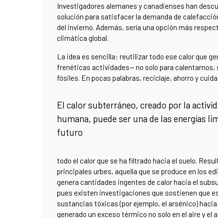
Investigadores alemanes y canadienses han descubie
solución para satisfacer la demanda de calefacc
del invierno. Además, sería una opción más respect
climática global.
La idea es sencilla: reutilizar todo ese calor que 
frenéticas actividades— no solo para calentarnos, 
fósiles. En pocas palabras, reciclaje, ahorro y cui
El calor subterráneo, creado por la activi
humana, puede ser una de las energías lim
futuro
todo el calor que se ha filtrado hacia el suelo. Res
principales urbes, aquella que se produce en los edi
genera cantidades ingentes de calor hacia el subsu
pues existen investigaciones que sostienen que ese
sustancias tóxicas (por ejemplo, el arsénico) haci
generado un exceso térmico no solo en el aire y el a