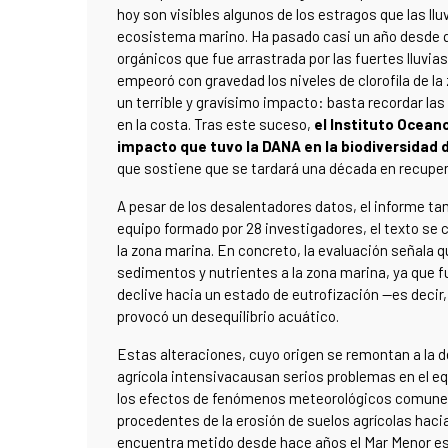
hoy son visibles algunos de los estragos que las llu
ecosistema marino. Ha pasado casi un año desde q
orgánicos que fue arrastrada por las fuertes lluvias
empeoró con gravedad los niveles de clorofila de la
un terrible y gravísimo impacto: basta recordar l
en la costa. Tras este suceso,
el Instituto Ocean
impacto que tuvo la DANA en la biodiversidad 
que sostiene que se tardará una década en recupera
A pesar de los desalentadores datos, el informe tam
equipo formado por 28 investigadores, el texto se
la zona marina. En concreto, la evaluación señala q
sedimentos y nutrientes a la zona marina, ya que 
declive hacia un estado de eutrofización —es decir
provocó un desequilibrio acuático.
Estas alteraciones, cuyo origen se remontan a la dé
agrícola intensivacausan serios problemas en el eq
los efectos de fenómenos meteorológicos comunes 
procedentes de la erosión de suelos agrícolas hacia 
encuentra metido desde hace años el Mar Menor es 