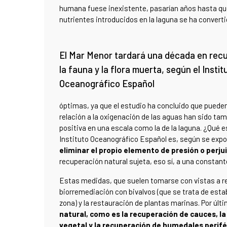
humana fuese inexistente, pasarían años hasta que 
nutrientes introducidos en la laguna se ha conver
El Mar Menor tardará una década en rec
la fauna y la flora muerta, según el Instit
Oceanográfico Español
óptimas, ya que el estudio ha concluido que puede
relación a la oxigenación de las aguas han sido t
positiva en una escala como la de la laguna. ¿Qué e
Instituto Oceanográfico Español es, según se expon
eliminar el propio elemento de presión o perjui
recuperación natural sujeta, eso sí, a una constant
Estas medidas, que suelen tomarse con vistas a red
biorremediación con bivalvos (que se trata de esta
zona) y la restauración de plantas marinas. Por últ
natural, como es la recuperación de cauces, la
vegetal y la recuperación de humedales perifé