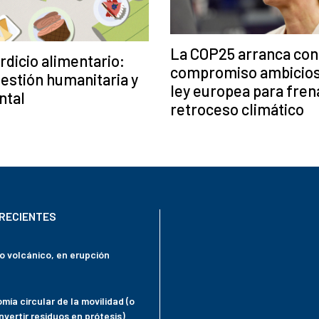
La COP25 arranca con
dicio alimentario:
compromiso ambicios
estión humanitaria y
ley europea para frena
ntal
retroceso climático
RECIENTES
mo volcánico, en erupción
mía circular de la movilidad (o
vertir residuos en prótesis)