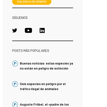
VIOLENCIA DE GÉNERO
SÍGUENOS
POSTS MÁS POPULARES
Buenas noticias: estas especies ya
no están en peligro de extinción
Seis especies en peligro por el
tráfico ilegal de animales
Auguste Fröbel, el «padre de los