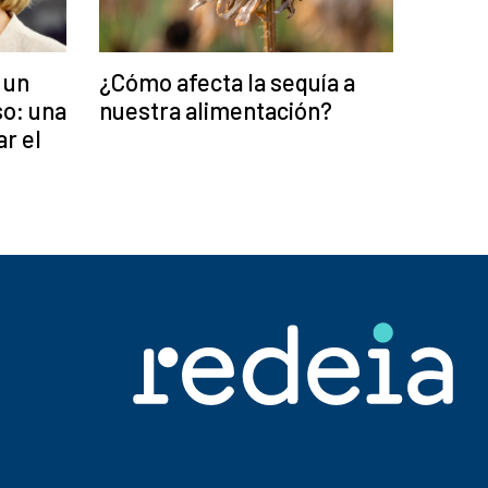
¿Cómo afecta la sequía a
 un
nuestra alimentación?
o: una
r el