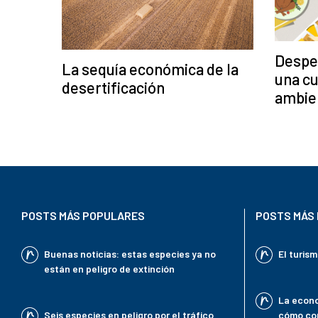
Desper
La sequía económica de la
una cu
desertificación
ambie
POSTS MÁS POPULARES
POSTS MÁS 
Buenas noticias: estas especies ya no
El turis
están en peligro de extinción
La econo
Seis especies en peligro por el tráfico
cómo con