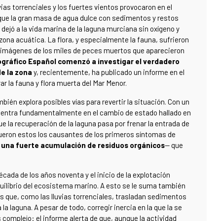
vias torrenciales y los fuertes vientos provocaron en el
ue la gran masa de agua dulce con sedimentos y restos
 dejó a la vida marina de la laguna murciana sin oxígeno y
 zona acuática. La flora, y especialmente la fauna, sufrieron
as imágenes de los miles de peces muertos que aparecieron
ográfico Español comenzó a investigar el verdadero
de la zona
y, recientemente, ha publicado un informe en el
r la fauna y flora muerta del Mar Menor.
bién explora posibles vías para revertir la situación. Con un
 centra fundamentalmente en el cambio de estado hallado en
ue la recuperación de la laguna pasa por frenar la entrada de
fueron estos los causantes de los primeros síntomas de
,
una fuerte acumulación de residuos orgánicos
— que
cada de los años noventa y el inicio de la explotación
uilibrio del ecosistema marino. A esto se le suma también
que, como las lluvias torrenciales, trasladan sedimentos
la laguna. A pesar de todo, corregir inercia en la que la se
complejo: el informe alerta de que, aunque la actividad