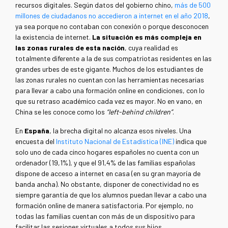
recursos digitales. Según datos del gobierno chino,
más de 500
millones de ciudadanos no accedieron a internet en el año 2018
,
ya sea porque no contaban con conexión o porque desconocen
la existencia de internet.
La situación es más compleja en
las zonas rurales de esta nación
, cuya realidad es
totalmente diferente a la de sus compatriotas residentes en las
grandes urbes de este gigante. Muchos de los estudiantes de
las zonas rurales no cuentan con las herramientas necesarias
para llevar a cabo una formación online en condiciones, con lo
que su retraso académico cada vez es mayor. No en vano, en
China se les conoce como los
“left-behind children”
.
En
España
, la brecha digital no alcanza esos niveles. Una
encuesta del
Instituto Nacional de Estadística (INE)
indica que
solo uno de cada cinco hogares españoles no cuenta con un
ordenador (19,1%), y que el 91,4% de las familias españolas
dispone de acceso a internet en casa (en su gran mayoría de
banda ancha). No obstante, disponer de conectividad no es
siempre garantía de que los alumnos puedan llevar a cabo una
formación online de manera satisfactoria. Por ejemplo, no
todas las familias cuentan con más de un dispositivo para
facilitar las sesiones virtuales a todos sus hijos.