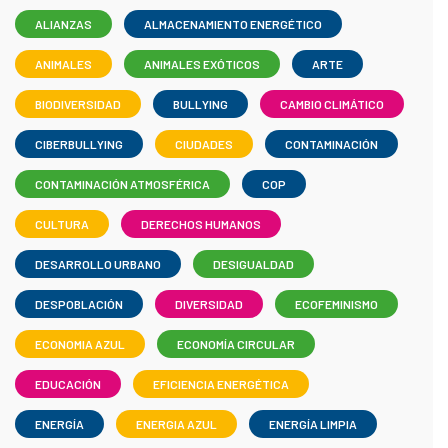
ALIANZAS
ALMACENAMIENTO ENERGÉTICO
ANIMALES
ANIMALES EXÓTICOS
ARTE
BIODIVERSIDAD
BULLYING
CAMBIO CLIMÁTICO
CIBERBULLYING
CIUDADES
CONTAMINACIÓN
CONTAMINACIÓN ATMOSFÉRICA
COP
CULTURA
DERECHOS HUMANOS
DESARROLLO URBANO
DESIGUALDAD
DESPOBLACIÓN
DIVERSIDAD
ECOFEMINISMO
ECONOMIA AZUL
ECONOMÍA CIRCULAR
EDUCACIÓN
EFICIENCIA ENERGÉTICA
ENERGÍA
ENERGIA AZUL
ENERGÍA LIMPIA