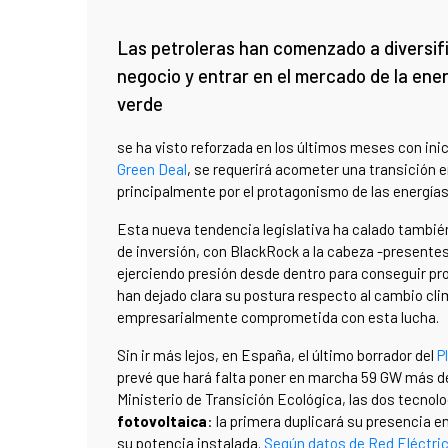
Las petroleras han comenzado a diversif
negocio y entrar en el mercado de la ene
verde
se ha visto reforzada en los últimos meses con in
Green Deal
, se requerirá acometer una transición 
principalmente por el protagonismo de las energías
Esta nueva tendencia legislativa ha calado también
de inversión, con BlackRock a la cabeza -presentes
ejerciendo presión desde dentro para conseguir pr
han dejado clara su postura respecto al cambio cl
empresarialmente comprometida con esta lucha.
Sin ir más lejos, en España, el último borrador del
P
prevé que hará falta poner en marcha 59 GW más de
Ministerio de Transición Ecológica, las dos tecno
fotovoltaica
: la primera duplicará su presencia e
su potencia instalada.
Según datos de Red Eléctric