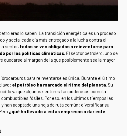
 petroleras lo saben. La transición energética es un proceso
 y social cada día más entregado a la lucha contra el
 a sector,
todos se ven obligados a reinventarse para
o por las políticas climáticas
. El sector petrolero, uno de
re quedarse al margen de la que posiblemente sea la mayor
hidrocarburos para reinventarse es única. Durante el último
 clave:
el petróleo ha marcado el ritmo del planeta
. Su
educido ya que algunos sectores tan poderosos como la
 combustibles fósiles. Por eso, en los últimos tiempos las
a y han adoptado una hoja de ruta común: diversificar su
 Pero
¿qué ha llevado a estas empresas a dar este
s