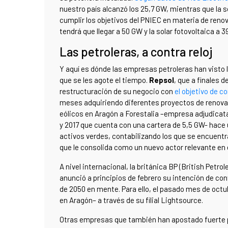
nuestro país alcanzó los 25,7 GW, mientras que la s
cumplir los objetivos del PNIEC en materia de reno
tendrá que llegar a 50 GW y la solar fotovoltaica a 3
Las petroleras, a contra reloj
Y aquí es dónde las empresas petroleras han visto l
que se les agote el tiempo.
Repsol
, que a finales 
restructuración de su negocio con
el objetivo de c
meses adquiriendo diferentes proyectos de renova
eólicos en Aragón a Forestalia –empresa adjudicata
y 2017 que cuenta con una cartera de 5,5 GW- hace 
activos verdes, contabilizando los que se encuentra
que le consolida como un nuevo actor relevante en e
A nivel internacional, la británica BP (British Petr
anunció a principios de febrero su intención de co
de 2050 en mente. Para ello, el pasado mes de oct
en Aragón– a través de su filial Lightsource.
Otras empresas que también han apostado fuerte p