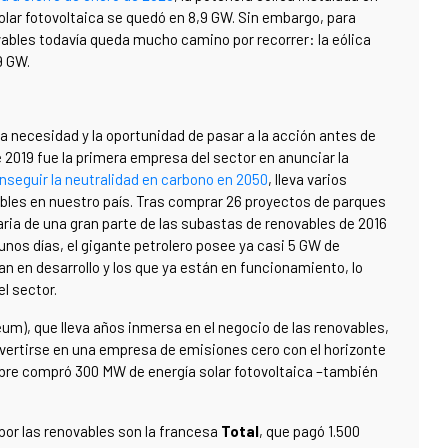
olar fotovoltaica se quedó en 8,9 GW. Sin embargo, para
vables todavía queda mucho camino por recorrer: la eólica
9 GW.
a necesidad y la oportunidad de pasar a la acción antes de
de 2019 fue la primera empresa del sector en anunciar la
onseguir la neutralidad en carbono en 2050
, lleva varios
bles en nuestro país. Tras comprar 26 proyectos de parques
ria de una gran parte de las subastas de renovables de 2016
unos días, el gigante petrolero posee ya casi 5 GW de
n en desarrollo y los que ya están en funcionamiento, lo
l sector.
oleum), que lleva años inmersa en el negocio de las renovables,
nvertirse en una empresa de emisiones cero con el horizonte
ubre compró 300 MW de energía solar fotovoltaica –también
or las renovables son la francesa
Total
, que pagó 1.500