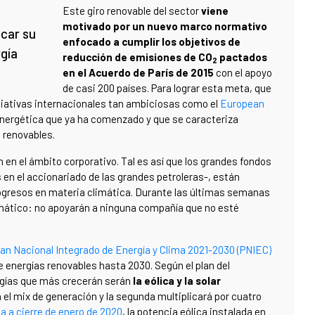
Este giro renovable del sector
viene
motivado por un nuevo marco normativo
icar su
enfocado a cumplir los objetivos de
rgía
reducción de emisiones de CO
pactados
2
en el Acuerdo de París de 2015
con el apoyo
de casi 200 países. Para lograr esta meta, que
iciativas internacionales tan ambiciosas como el
European
energética que ya ha comenzado y que se caracteriza
 renovables.
 en el ámbito corporativo. Tal es así que los grandes fondos
 en el accionariado de las grandes petroleras-, están
ogresos en materia climática. Durante las últimas semanas
imático: no apoyarán a ninguna compañía que no esté
lan Nacional Integrado de Energía y Clima 2021-2030 (PNIEC)
 energías renovables hasta 2030. Según el plan del
logías que más crecerán serán
la eólica y la solar
n el mix de generación y la segunda multiplicará por cuatro
a a cierre de enero de 2020
, la potencia eólica instalada en