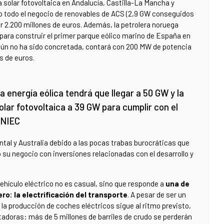
 solar fotovoltaica en Andalucía, Castilla-La Mancha y
ro todo el negocio de renovables de ACS (2,9 GW conseguidos
or 2.200 millones de euros. Además, la petrolera noruega
para construir el primer parque eólico marino de España en
a aún no ha sido concretada, contará con 200 MW de potencia
s de euros.
a energía eólica tendrá que llegar a 50 GW y la
olar fotovoltaica a 39 GW para cumplir con el
NIEC
al y Australia debido a las pocas trabas burocráticas que
 su negocio con inversiones relacionadas con el desarrollo y
vehículo eléctrico no es casual, sino que responde a
una de
o: la electrificación del transporte
. A pesar de ser un
la producción de coches eléctricos sigue al ritmo previsto,
tadoras: más de 5 millones de barriles de crudo se perderán