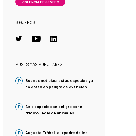
VIOLENCIA DE GÉNERO
SÍGUENOS
POSTS MÁS POPULARES
Buenas noticias: estas especies ya
no están en peligro de extinción
Seis especies en peligro por el
tráfico ilegal de animales
Auguste Fröbel, el «padre de los