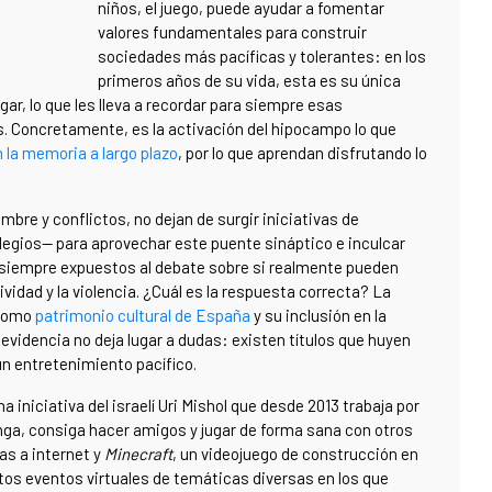
niños, el juego, puede ayudar a fomentar
valores fundamentales para construir
sociedades más pacíficas y tolerantes: en los
primeros años de su vida, esta es su única
ar, lo que les lleva a recordar para siempre esas
. Concretamente, es la activación del hipocampo lo que
la memoria a largo plazo
, por lo que aprendan disfrutando lo
mbre y conflictos, no dejan de surgir iniciativas de
legios— para aprovechar este puente sináptico e inculcar
 siempre expuestos al debate sobre si realmente pueden
vidad y la violencia. ¿Cuál es la respuesta correcta? La
 como
patrimonio cultural de España
y su inclusión en la
 evidencia no deja lugar a dudas: existen títulos que huyen
un entretenimiento pacífico.
una iniciativa del israelí Uri Mishol que desde 2013 trabaja por
nga, consiga hacer amigos y jugar de forma sana con otros
as a internet y
Minecraft
, un videojuego de construcción en
tos eventos virtuales de temáticas diversas en los que