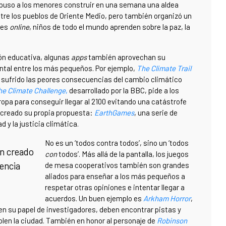
ropuso a los menores construir en una semana una aldea
ntre los pueblos de Oriente Medio, pero también organizó un
res
online
, niños de todo el mundo aprenden sobre la paz, la
ión educativa, algunas
apps
también aprovechan su
ntal entre los más pequeños. Por ejemplo,
The Climate Trail
 sufrido las peores consecuencias del cambio climático
he Climate Challenge
,
desarrollado por la BBC, pide a los
ropa para conseguir llegar al 2100 evitando una catástrofe
a creado su propia propuesta:
EarthGames
, una serie de
 y la justicia climática.
No es un ‘todos contra todos’, sino un ‘todos
an creado
con
todos’. Más allá de la pantalla, los juegos
encia
de mesa cooperativos también son grandes
aliados para enseñar a los más pequeños a
respetar otras opiniones e intentar llegar a
acuerdos. Un buen ejemplo es
Arkham Horror
,
 en su papel de investigadores, deben encontrar pistas y
olen la ciudad. También en honor al personaje de
Robinson