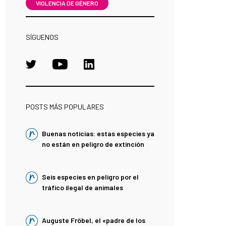
VIOLENCIA DE GÉNERO
SÍGUENOS
POSTS MÁS POPULARES
Buenas noticias: estas especies ya
no están en peligro de extinción
Seis especies en peligro por el
tráfico ilegal de animales
Auguste Fröbel, el «padre de los