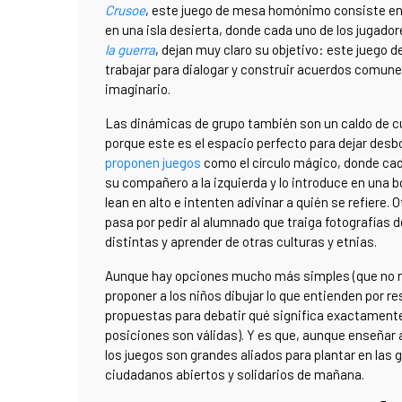
Crusoe
, este juego de mesa homónimo consiste en 
en una isla desierta, donde cada uno de los jugado
la guerra
, dejan muy claro su objetivo: este juego 
trabajar para dialogar y construir acuerdos comunes 
imaginario.
Las dinámicas de grupo también son un caldo de cult
porque este es el espacio perfecto para dejar desb
proponen juegos
como el círculo mágico, donde cada
su compañero a la izquierda y lo introduce en una bo
lean en alto e intenten adivinar a quién se refiere.
pasa por pedir al alumnado que traiga fotografías 
distintas y aprender de otras culturas y etnias.
Aunque hay opciones mucho más simples (que no men
proponer a los niños dibujar lo que entienden por r
propuestas para debatir qué significa exactamente
posiciones son válidas). Y es que, aunque enseñar a
los juegos son grandes aliados para plantar en las 
ciudadanos abiertos y solidarios de mañana.