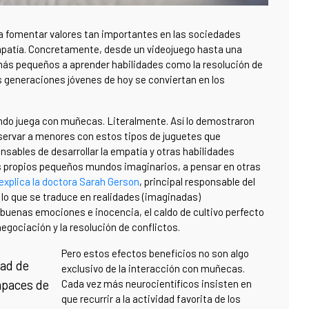
 a fomentar valores tan importantes en las sociedades
 empatía. Concretamente, desde un videojuego hasta una
más pequeños a aprender habilidades como la resolución de
as generaciones jóvenes de hoy se conviertan en los
ando juega con muñecas. Literalmente. Así lo demostraron
observar a menores con estos tipos de juguetes que
nsables de desarrollar la empatía y otras habilidades
s propios pequeños mundos imaginarios, a pensar en otras
explica la doctora Sarah Gerson
, principal responsable del
lo que se traduce en realidades (imaginadas)
buenas emociones e inocencia, el caldo de cultivo perfecto
egociación y la resolución de conflictos.
Pero estos efectos beneficios no son algo
dad de
exclusivo de la interacción con muñecas.
apaces de
Cada vez más neurocientíficos insisten en
que recurrir a la actividad favorita de los