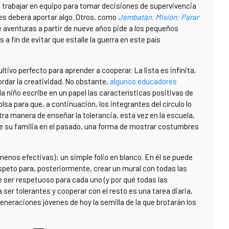
trabajar en equipo para tomar decisiones de supervivencia
res deberá aportar algo. Otros, como
Jembatán. Misión: Parar
de aventuras a partir de nueve años pide a los pequeños
a fin de evitar que estalle la guerra en este país
ivo perfecto para aprender a cooperar. La lista es infinita,
ordar la creatividad. No obstante,
algunos educadores
 niño escribe en un papel las características positivas de
lsa para que, a continuación, los integrantes del círculo lo
 Otra manera de enseñar la tolerancia, esta vez en la escuela,
de su familia en el pasado, una forma de mostrar costumbres
os efectivas): un simple folio en blanco. En él se puede
espeto para, posteriormente, crear un mural con todas las
 ser respetuoso para cada uno (y por qué todas las
 ser tolerantes y cooperar con el resto es una tarea diaria,
generaciones jóvenes de hoy la semilla de la que brotarán los