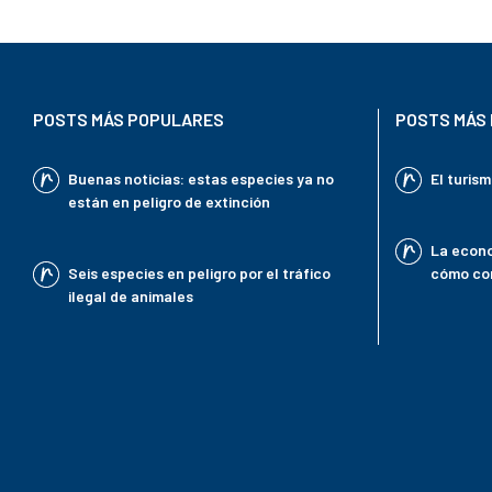
POSTS MÁS POPULARES
POSTS MÁS 
Buenas noticias: estas especies ya no
El turis
están en peligro de extinción
La econo
Seis especies en peligro por el tráfico
cómo con
ilegal de animales