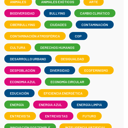
ANIMALES
ANIMALES EXÓTICOS
ARTE
BIODIVERSIDAD
BULLYING
CAMBIO CLIMÁTICO
CIBERBULLYING
CIUDADES
CONTAMINACIÓN
CONTAMINACIÓN ATMOSFÉRICA
COP
CULTURA
DERECHOS HUMANOS
DESARROLLO URBANO
DESIGUALDAD
DESPOBLACIÓN
DIVERSIDAD
ECOFEMINISMO
ECONOMIA AZUL
ECONOMÍA CIRCULAR
EDUCACIÓN
EFICIENCIA ENERGÉTICA
ENERGÍA
ENERGIA AZUL
ENERGÍA LIMPIA
ENTREVISTA
ENTREVISTAS
FUTURO
INNOVACIÓN SOSTENIBLE
INTELIGENCIA ARTIFICIAL