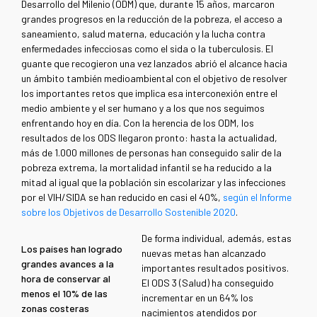
Desarrollo del Milenio (ODM) que, durante 15 años, marcaron
grandes progresos en la reducción de la pobreza, el acceso a
saneamiento, salud materna, educación y la lucha contra
enfermedades infecciosas como el sida o la tuberculosis. El
guante que recogieron una vez lanzados abrió el alcance hacia
un ámbito también medioambiental con el objetivo de resolver
los importantes retos que implica esa interconexión entre el
medio ambiente y el ser humano y a los que nos seguimos
enfrentando hoy en día. Con la herencia de los ODM, los
resultados de los ODS llegaron pronto: hasta la actualidad,
más de 1.000 millones de personas han conseguido salir de la
pobreza extrema, la mortalidad infantil se ha reducido a la
mitad al igual que la población sin escolarizar y las infecciones
por el VIH/SIDA se han reducido en casi el 40%,
según el Informe
sobre los Objetivos de Desarrollo Sostenible 2020
.
De forma individual, además, estas
Los países han logrado
nuevas metas han alcanzado
grandes avances a la
importantes resultados positivos.
hora de conservar al
El ODS 3 (Salud) ha conseguido
menos el 10% de las
incrementar en un 64% los
zonas costeras
nacimientos atendidos por