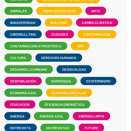
ANIMALES
ANIMALES EXÓTICOS
ARTE
BIODIVERSIDAD
BULLYING
CAMBIO CLIMÁTICO
CIBERBULLYING
CIUDADES
CONTAMINACIÓN
CONTAMINACIÓN ATMOSFÉRICA
COP
CULTURA
DERECHOS HUMANOS
DESARROLLO URBANO
DESIGUALDAD
DESPOBLACIÓN
DIVERSIDAD
ECOFEMINISMO
ECONOMIA AZUL
ECONOMÍA CIRCULAR
EDUCACIÓN
EFICIENCIA ENERGÉTICA
ENERGÍA
ENERGIA AZUL
ENERGÍA LIMPIA
ENTREVISTA
ENTREVISTAS
FUTURO