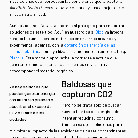
instalaciones que reproducen las condiciones que la bacteria
Aliivibrio fischeri
necesita para «brillar» –y nunca mejor dicho–
en toda su plenitud.
Aun así, no hace falta trasladarse al país galo para encontrar
soluciones de este tipo. Aquí, en nuestro país,
Bioo
ya integra
hongos bioluminiscentes naturales en entornos urbanos y
experimenta, además, con la
obtención de energía de las
mismas plantas
, como ya hizo en su momento la empresa belga
Plant-e
. Este modelo aprovecha la corriente eléctrica que
generan los microorganismos presentes en la tierra al
descomponer el material orgánico.
Baldosas que
Ya hay baldosas que
capturan CO2
pueden generar energía
con nuestras pisadas o
Pero no se trata solo de buscar
absorber el exceso de
nuevas fuentes de energía o de
CO2 del aire de las
intentar reducir su consumo,
ciudades
también existen soluciones para
minimizar el impacto de las emisiones de gases contaminantes
que puedan derivarse de la actividad de las ciudades.