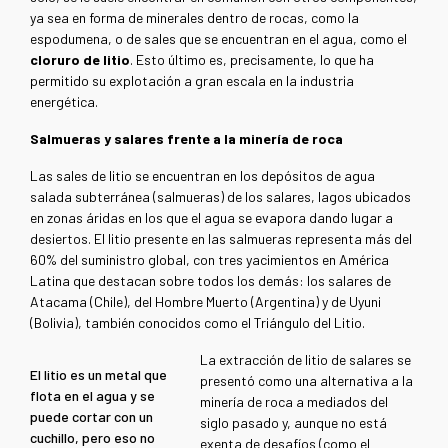
ya sea en forma de minerales dentro de rocas, como la
espodumena, o de sales que se encuentran en el agua, como el
cloruro de litio
. Esto último es, precisamente, lo que ha
permitido su explotación a gran escala en la industria
energética.
Salmueras y salares frente a la minería de roca
Las sales de litio se encuentran en los depósitos de agua
salada subterránea (salmueras) de los salares, lagos ubicados
en zonas áridas en los que el agua se evapora dando lugar a
desiertos. El litio presente en las salmueras representa más del
60% del suministro global, con tres yacimientos en América
Latina que destacan sobre todos los demás: los salares de
Atacama (Chile), del Hombre Muerto (Argentina) y de Uyuni
(Bolivia), también conocidos como el Triángulo del Litio.
La extracción de litio de salares se
El litio es un metal que
presentó como una alternativa a la
flota en el agua y se
minería de roca a mediados del
puede cortar con un
siglo pasado y, aunque no está
cuchillo, pero eso no
exenta de desafíos (como el