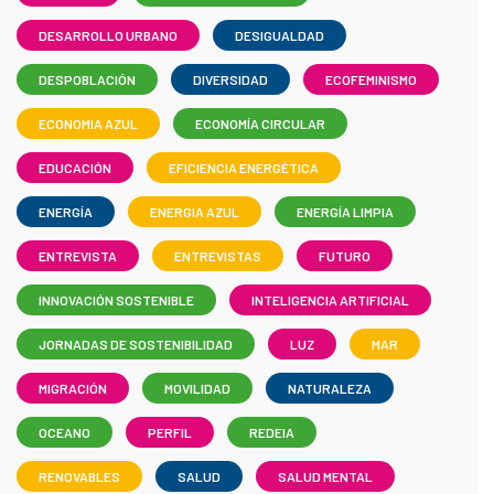
DESARROLLO URBANO
DESIGUALDAD
DESPOBLACIÓN
DIVERSIDAD
ECOFEMINISMO
ECONOMIA AZUL
ECONOMÍA CIRCULAR
EDUCACIÓN
EFICIENCIA ENERGÉTICA
ENERGÍA
ENERGIA AZUL
ENERGÍA LIMPIA
ENTREVISTA
ENTREVISTAS
FUTURO
INNOVACIÓN SOSTENIBLE
INTELIGENCIA ARTIFICIAL
JORNADAS DE SOSTENIBILIDAD
LUZ
MAR
MIGRACIÓN
MOVILIDAD
NATURALEZA
OCEANO
PERFIL
REDEIA
RENOVABLES
SALUD
SALUD MENTAL