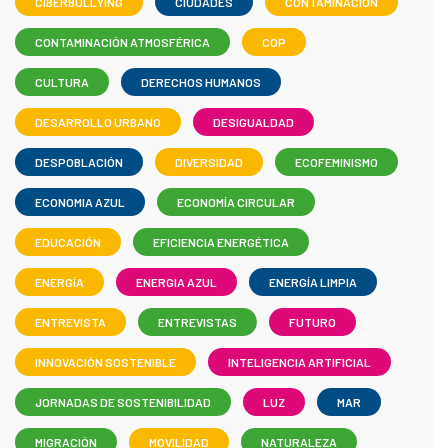
CIBERBULLYING
CIUDADES
CONTAMINACIÓN
CONTAMINACIÓN ATMOSFÉRICA
COP
CULTURA
DERECHOS HUMANOS
DESARROLLO URBANO
DESIGUALDAD
DESPOBLACIÓN
DIVERSIDAD
ECOFEMINISMO
ECONOMIA AZUL
ECONOMÍA CIRCULAR
EDUCACIÓN
EFICIENCIA ENERGÉTICA
ENERGÍA
ENERGIA AZUL
ENERGÍA LIMPIA
ENTREVISTA
ENTREVISTAS
FUTURO
INNOVACIÓN SOSTENIBLE
INTELIGENCIA ARTIFICIAL
JORNADAS DE SOSTENIBILIDAD
LUZ
MAR
MIGRACIÓN
MOVILIDAD
NATURALEZA