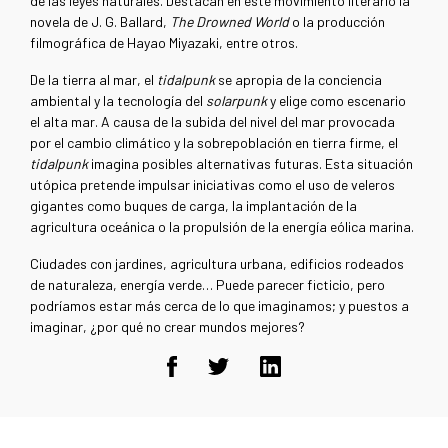
de las leyes naturales. Destacan en este movimiento literario la
novela de J. G. Ballard,
The Drowned World
o la producción
filmográfica de Hayao Miyazaki, entre otros.
De la tierra al mar, el
tidalpunk
se apropia de la conciencia
ambiental y la tecnología del
solarpunk
y elige como escenario
el alta mar. A causa de la subida del nivel del mar provocada
por el cambio climático y la sobrepoblación en tierra firme, el
tidalpunk
imagina posibles alternativas futuras. Esta situación
utópica pretende impulsar iniciativas como el uso de veleros
gigantes como buques de carga, la implantación de la
agricultura oceánica o la propulsión de la energía eólica marina.
Ciudades con jardines, agricultura urbana, edificios rodeados
de naturaleza, energía verde… Puede parecer ficticio, pero
podríamos estar más cerca de lo que imaginamos; y puestos a
imaginar, ¿por qué no crear mundos mejores?