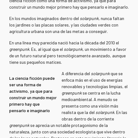
ciencia ficción como una forma de activismo, ya que para
construir un mundo mejor primero hay que pensarlo e imaginarlo.
En los mundos imaginados dentro del
solarpunk,
nunca faltan
los jardines o las placas solares, y las ciudades verdes con
agricultura urbana son una de las metas a conseguir.
En una línea muy parecida nació hacia la década del 2010 el
greenpunk
. Es, al igual que el
solarpunk,
un movimiento a favor
de un futuro natural pero tecnológicamente avanzado, aunque
tiene sus pequeños matices.
A diferencia del
solarpunk
que se
La ciencia ficción puede
enfoca más en el uso de energías
ser una forma de
renovables y tecnologías limpias, el
activismo, ya que para
greenpunk
se centra en la lucha
construir un mundo mejor
medioambiental. A menudo se
primero hay que
presenta como una visión más
pensarlo e imaginarlo
realista que la del
solarpunk
. En las
obras dentro de la corriente
greenpunk
se aprecia un notable protagonismo de la
naturaleza, junto con una sociedad ecologista que vive dentro