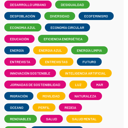
DESARROLLO URBANO
DESIGUALDAD
DESPOBLACIÓN
DIVERSIDAD
ECOFEMINISMO
ECONOMIA AZUL
ECONOMÍA CIRCULAR
EDUCACIÓN
EFICIENCIA ENERGÉTICA
ENERGÍA
ENERGIA AZUL
ENERGÍA LIMPIA
ENTREVISTA
ENTREVISTAS
FUTURO
INNOVACIÓN SOSTENIBLE
INTELIGENCIA ARTIFICIAL
JORNADAS DE SOSTENIBILIDAD
LUZ
MAR
MIGRACIÓN
MOVILIDAD
NATURALEZA
OCEANO
PERFIL
REDEIA
RENOVABLES
SALUD
SALUD MENTAL