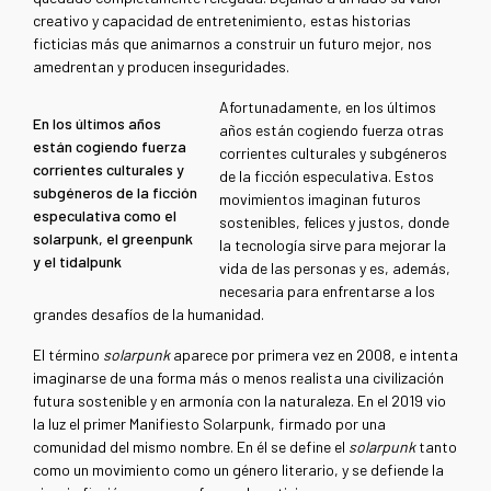
creativo y capacidad de entretenimiento, estas historias
ficticias más que animarnos a construir un futuro mejor, nos
amedrentan y producen inseguridades.
Afortunadamente, en los últimos
En los últimos años
años están cogiendo fuerza otras
están cogiendo fuerza
corrientes culturales y subgéneros
corrientes culturales y
de la ficción especulativa. Estos
subgéneros de la ficción
movimientos imaginan futuros
especulativa como el
sostenibles, felices y justos, donde
solarpunk, el greenpunk
la tecnología sirve para mejorar la
y el tidalpunk
vida de las personas y es, además,
necesaria para enfrentarse a los
grandes desafíos de la humanidad.
El término
solarpunk
aparece por primera vez en 2008, e
intenta
imaginarse de una forma más o menos realista una civilización
futura sostenible y en armonía con la naturaleza. En el 2019 vio
la luz el primer Manifiesto Solarpunk, firmado por una
comunidad del mismo nombre. En él se define el
solarpunk
tanto
como un movimiento como un género literario, y se defiende la