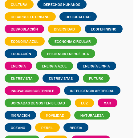
CULTURA
DERECHOS HUMANOS
DESARROLLO URBANO
DESIGUALDAD
DESPOBLACIÓN
DIVERSIDAD
ECOFEMINISMO
ECONOMIA AZUL
ECONOMÍA CIRCULAR
EDUCACIÓN
EFICIENCIA ENERGÉTICA
ENERGÍA
ENERGIA AZUL
ENERGÍA LIMPIA
ENTREVISTA
ENTREVISTAS
FUTURO
INNOVACIÓN SOSTENIBLE
INTELIGENCIA ARTIFICIAL
JORNADAS DE SOSTENIBILIDAD
LUZ
MAR
MIGRACIÓN
MOVILIDAD
NATURALEZA
OCEANO
PERFIL
REDEIA