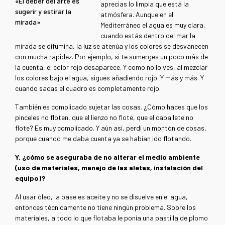
«El deber del arte es
aprecias lo limpia que está la
sugerir y estirar la
atmósfera. Aunque en el
mirada»
Mediterráneo el agua es muy clara,
cuando estás dentro del mar la
mirada se difumina, la luz se atenúa y los colores se desvanecen
con mucha rapidez. Por ejemplo, si te sumerges un poco más de
la cuenta, el color rojo desaparece. Y como no lo ves, al mezclar
los colores bajo el agua, sigues añadiendo rojo. Y más y más. Y
cuando sacas el cuadro es completamente rojo.
También es complicado sujetar las cosas. ¿Cómo haces que los
pinceles no floten, que el lienzo no flote, que el caballete no
flote? Es muy complicado. Y aún así, perdí un montón de cosas,
porque cuando me daba cuenta ya se habían ido flotando.
Y, ¿cómo se aseguraba de no alterar el medio ambiente
(uso de materiales, manejo de las aletas, instalación del
equipo)?
Al usar óleo, la base es aceite y no se disuelve en el agua,
entonces técnicamente no tiene ningún problema. Sobre los
materiales, a todo lo que flotaba le ponía una pastilla de plomo