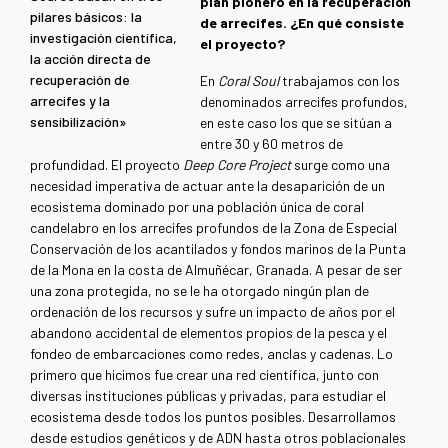
plan pionero en la recuperación
pilares básicos: la
de arrecifes. ¿En qué consiste
investigación científica,
el proyecto?
la acción directa de
recuperación de
En
Coral Soul
trabajamos con los
arrecifes y la
denominados arrecifes profundos,
sensibilización»
en este caso los que se sitúan a
entre 30 y 60 metros de
profundidad. El proyecto
Deep Core Project
surge como una
necesidad imperativa de actuar ante la desaparición de un
ecosistema dominado por una población única de coral
candelabro en los arrecifes profundos de la Zona de Especial
Conservación de los acantilados y fondos marinos de la Punta
de la Mona en la costa de Almuñécar, Granada. A pesar de ser
una zona protegida, no se le ha otorgado ningún plan de
ordenación de los recursos y sufre un impacto de años por el
abandono accidental de elementos propios de la pesca y el
fondeo de embarcaciones como redes, anclas y cadenas. Lo
primero que hicimos fue crear una red científica, junto con
diversas instituciones públicas y privadas, para estudiar el
ecosistema desde todos los puntos posibles. Desarrollamos
desde estudios genéticos y de ADN hasta otros poblacionales