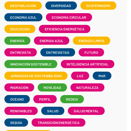
DESPOBLACIÓN
DIVERSIDAD
ECOFEMINISMO
ECONOMIA AZUL
ECONOMÍA CIRCULAR
EDUCACIÓN
EFICIENCIA ENERGÉTICA
ENERGÍA
ENERGIA AZUL
ENERGÍA LIMPIA
ENTREVISTA
ENTREVISTAS
FUTURO
INNOVACIÓN SOSTENIBLE
INTELIGENCIA ARTIFICIAL
JORNADAS DE SOSTENIBILIDAD
LUZ
MAR
MIGRACIÓN
MOVILIDAD
NATURALEZA
OCEANO
PERFIL
REDEIA
RENOVABLES
SALUD
SALUD MENTAL
SEQUÍA
TRANSICIÓN ENERGÉTICA