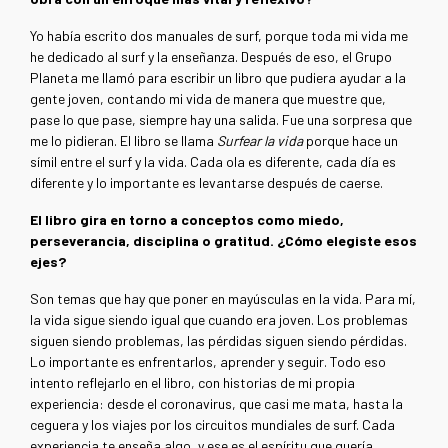
Yo había escrito dos manuales de surf, porque toda mi vida me
he dedicado al surf y la enseñanza. Después de eso, el Grupo
Planeta me llamó para escribir un libro que pudiera ayudar a la
gente joven, contando mi vida de manera que muestre que,
pase lo que pase, siempre hay una salida. Fue una sorpresa que
me lo pidieran. El libro se llama
Surfear la vida
porque hace un
símil entre el surf y la vida. Cada ola es diferente, cada día es
diferente y lo importante es levantarse después de caerse.
El libro gira en torno a conceptos como miedo,
perseverancia, disciplina o gratitud. ¿Cómo elegiste esos
ejes?
Son temas que hay que poner en mayúsculas en la vida. Para mí,
la vida sigue siendo igual que cuando era joven. Los problemas
siguen siendo problemas, las pérdidas siguen siendo pérdidas.
Lo importante es enfrentarlos, aprender y seguir. Todo eso
intento reflejarlo en el libro, con historias de mi propia
experiencia: desde el coronavirus, que casi me mata, hasta la
ceguera y los viajes por los circuitos mundiales de surf. Cada
experiencia te enseña algo, y ese es el espíritu que quería