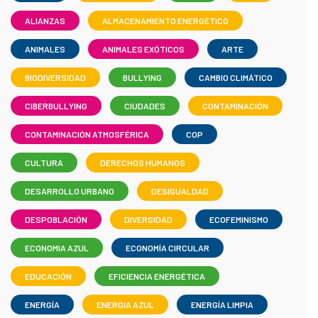
ALIANZAS
ALMACENAMIENTO ENERGÉTICO
ANIMALES
ANIMALES EXÓTICOS
ARTE
BIODIVERSIDAD
BULLYING
CAMBIO CLIMÁTICO
CIBERBULLYING
CIUDADES
CONTAMINACIÓN
CONTAMINACIÓN ATMOSFÉRICA
COP
CULTURA
DERECHOS HUMANOS
DESARROLLO URBANO
DESIGUALDAD
DESPOBLACIÓN
DIVERSIDAD
ECOFEMINISMO
ECONOMIA AZUL
ECONOMÍA CIRCULAR
EDUCACIÓN
EFICIENCIA ENERGÉTICA
ENERGÍA
ENERGIA AZUL
ENERGÍA LIMPIA