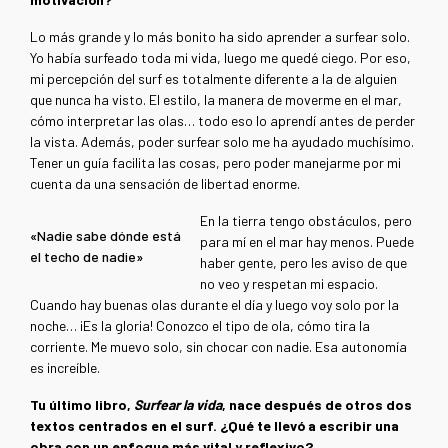
Lo más grande y lo más bonito ha sido aprender a surfear solo.
Yo había surfeado toda mi vida, luego me quedé ciego. Por eso,
mi percepción del surf es totalmente diferente a la de alguien
que nunca ha visto. El estilo, la manera de moverme en el mar,
cómo interpretar las olas… todo eso lo aprendí antes de perder
la vista. Además, poder surfear solo me ha ayudado muchísimo.
Tener un guía facilita las cosas, pero poder manejarme por mi
cuenta da una sensación de libertad enorme.
En la tierra tengo obstáculos, pero
«Nadie sabe dónde está
para mí en el mar hay menos. Puede
el techo de nadie»
haber gente, pero les aviso de que
no veo y respetan mi espacio.
Cuando hay buenas olas durante el día y luego voy solo por la
noche… ¡Es la gloria! Conozco el tipo de ola, cómo tira la
corriente. Me muevo solo, sin chocar con nadie. Esa autonomía
es increíble.
Tu último libro,
Surfear la vida
, nace después de otros dos
textos centrados en el surf. ¿Qué te llevó a escribir una
obra con un enfoque más vital y reflexivo?