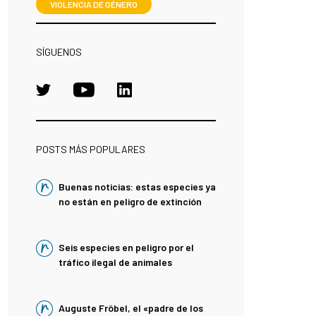
VIOLENCIA DE GÉNERO
SÍGUENOS
POSTS MÁS POPULARES
Buenas noticias: estas especies ya
no están en peligro de extinción
Seis especies en peligro por el
tráfico ilegal de animales
Auguste Fröbel, el «padre de los