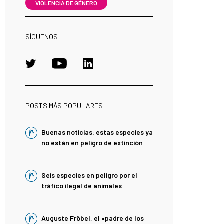
VIOLENCIA DE GÉNERO
SÍGUENOS
POSTS MÁS POPULARES
Buenas noticias: estas especies ya
no están en peligro de extinción
Seis especies en peligro por el
tráfico ilegal de animales
Auguste Fröbel, el «padre de los