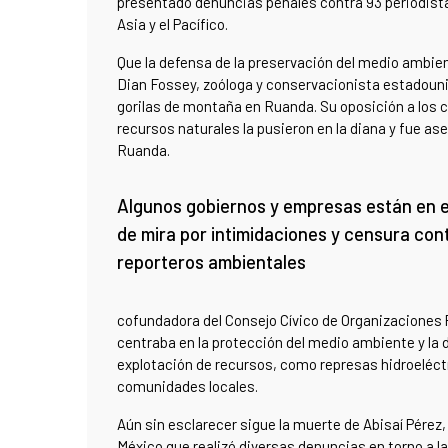
presentado denuncias penales contra 93 periodistas
Asia y el Pacífico.
Que la defensa de la preservación del medio ambie
Dian Fossey, zoóloga y conservacionista estadouni
gorilas de montaña en Ruanda. Su oposición a los c
recursos naturales la pusieron en la diana y fue as
Ruanda.
Algunos gobiernos y empresas están en e
de mira por intimidaciones y censura con
reporteros ambientales
cofundadora del Consejo Cívico de Organizaciones 
centraba en la protección del medio ambiente y la d
explotación de recursos, como represas hidroeléctr
comunidades locales.
Aún sin esclarecer sigue la muerte de Abisaí Pérez
México que realizó diversas denuncias en torno a l