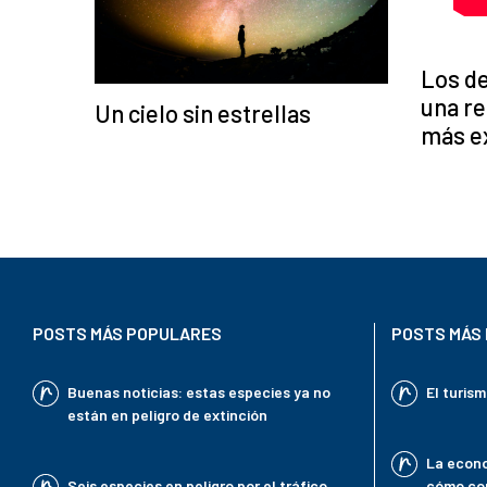
Los de
una re
Un cielo sin estrellas
más e
POSTS MÁS POPULARES
POSTS MÁS 
Buenas noticias: estas especies ya no
El turis
están en peligro de extinción
La econo
Seis especies en peligro por el tráfico
cómo con