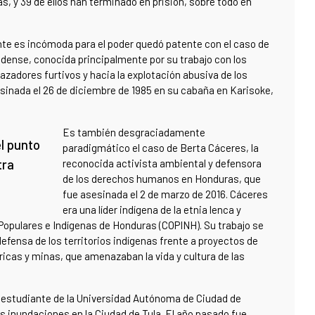
, y 39 de ellos han terminado en prisión, sobre todo en
nte es incómoda para el poder quedó patente con el caso de
dense, conocida principalmente por su trabajo con los
azadores furtivos y hacia la explotación abusiva de los
esinada el 26 de diciembre de 1985 en su cabaña en Karisoke,
Es también desgraciadamente
l punto
paradigmático el caso de Berta Cáceres, la
tra
reconocida activista ambiental y defensora
de los derechos humanos en Honduras, que
fue asesinada el 2 de marzo de 2016. Cáceres
era una líder indígena de la etnia lenca y
Populares e Indígenas de Honduras (COPINH). Su trabajo se
efensa de los territorios indígenas frente a proyectos de
icas y minas, que amenazaban la vida y cultura de las
, estudiante de la Universidad Autónoma de Ciudad de
as inundaciones en la Ciudad de Tula. El año pasado fue