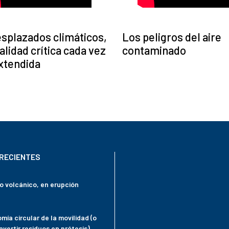
splazados climáticos,
Los peligros del aire
alidad crítica cada vez
contaminado
xtendida
RECIENTES
mo volcánico, en erupción
mía circular de la movilidad (o
vertir residuos en prótesis)