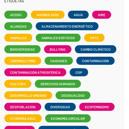
ETIQUETAS
ACOSO
AGENDA 2030
AGUA
AIRE
ALIANZAS
ALMACENAMIENTO ENERGÉTICO
ANIMALES
ANIMALES EXÓTICOS
ARTE
BIODIVERSIDAD
BULLYING
CAMBIO CLIMÁTICO
CIBERBULLYING
CIUDADES
CONTAMINACIÓN
CONTAMINACIÓN ATMOSFÉRICA
COP
CULTURA
DERECHOS HUMANOS
DESARROLLO URBANO
DESIGUALDAD
DESPOBLACIÓN
DIVERSIDAD
ECOFEMINISMO
ECONOMIA AZUL
ECONOMÍA CIRCULAR