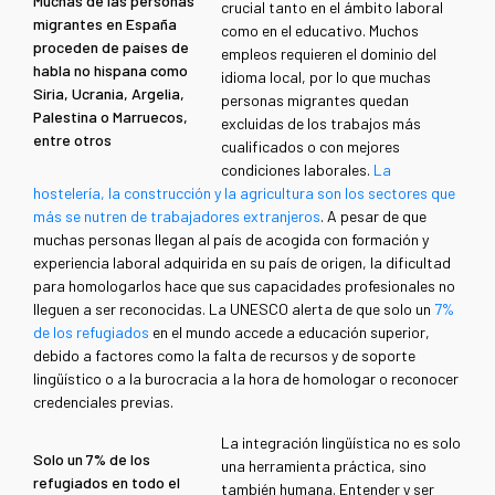
Muchas de las personas
crucial tanto en el ámbito laboral
migrantes en España
como en el educativo. Muchos
proceden de países de
empleos requieren el dominio del
habla no hispana como
idioma local, por lo que muchas
Siria, Ucrania, Argelia,
personas migrantes quedan
Palestina o Marruecos,
excluidas de los trabajos más
entre otros
cualificados o con mejores
condiciones laborales.
La
hostelería, la construcción y la agricultura son los sectores que
más se nutren de trabajadores extranjeros
. A pesar de que
muchas personas llegan al país de acogida con formación y
experiencia laboral adquirida en su país de origen, la dificultad
para homologarlos hace que sus capacidades profesionales no
lleguen a ser reconocidas. La UNESCO alerta de que solo un
7%
de los refugiados
en el mundo accede a educación superior,
debido a factores como l
a falta de recursos y de soporte
lingüístico o a la burocracia a la hora de homologar o reconocer
credenciales previas.
La integración lingüística no es solo
Solo un 7% de los
una herramienta práctica, sino
refugiados en todo el
también humana. Entender y ser