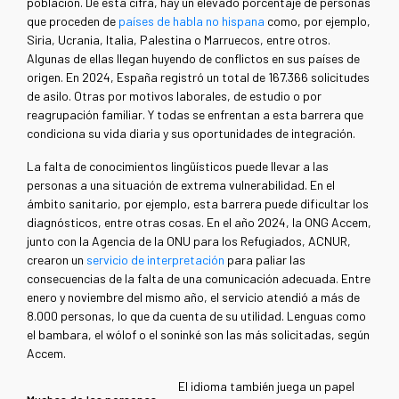
población.
D
e esta cifra, hay un elevado porcentaje de personas
que proceden de
países de habla no hispana
como, por ejemplo,
Siria, Ucrania, Italia, Palestina o Marruecos, entre otros.
Algunas de ellas llegan huyendo de conflictos en sus países de
origen. En 2024, España registró un total de 167.366 solicitudes
de asilo. Otras por motivos laborales, de estudio o por
reagrupación familiar. Y todas se enfrentan a esta barrera que
condiciona su vida diaria y sus oportunidades de integración.
La falta de conocimientos lingüísticos puede llevar a las
personas a una situación de extrema vulnerabilidad. En el
ámbito sanitario, por ejemplo, esta barrera puede dificultar los
diagnósticos, entre otras cosas. En el año 2024, la ONG Accem,
junto con la Agencia de la ONU para los Refugiados, ACNUR,
crearon un
servicio de interpretación
para paliar las
consecuencias de la falta de una comunicación adecuada. Entre
enero y noviembre del mismo año, el servicio atendió a más de
8.000 personas, lo que da cuenta de su utilidad. Lenguas como
el bambara, el wólof o el soninké son las más solicitadas, según
Accem.
El idioma también juega un papel