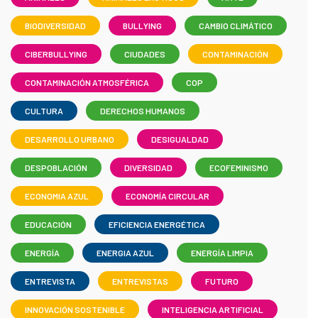
BIODIVERSIDAD
BULLYING
CAMBIO CLIMÁTICO
CIBERBULLYING
CIUDADES
CONTAMINACIÓN
CONTAMINACIÓN ATMOSFÉRICA
COP
CULTURA
DERECHOS HUMANOS
DESARROLLO URBANO
DESIGUALDAD
DESPOBLACIÓN
DIVERSIDAD
ECOFEMINISMO
ECONOMIA AZUL
ECONOMÍA CIRCULAR
EDUCACIÓN
EFICIENCIA ENERGÉTICA
ENERGÍA
ENERGIA AZUL
ENERGÍA LIMPIA
ENTREVISTA
ENTREVISTAS
FUTURO
INNOVACIÓN SOSTENIBLE
INTELIGENCIA ARTIFICIAL