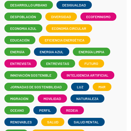
DESARROLLO URBANO
DESIGUALDAD
DESPOBLACIÓN
DIVERSIDAD
ECOFEMINISMO
ECONOMIA AZUL
ECONOMÍA CIRCULAR
EDUCACIÓN
EFICIENCIA ENERGÉTICA
ENERGÍA
ENERGIA AZUL
ENERGÍA LIMPIA
ENTREVISTA
ENTREVISTAS
FUTURO
INNOVACIÓN SOSTENIBLE
INTELIGENCIA ARTIFICIAL
JORNADAS DE SOSTENIBILIDAD
LUZ
MAR
MIGRACIÓN
MOVILIDAD
NATURALEZA
OCEANO
PERFIL
REDEIA
RENOVABLES
SALUD
SALUD MENTAL