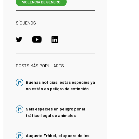
VIOLENCIA DE GÉNERO
SÍGUENOS
POSTS MÁS POPULARES
Buenas noticias: estas especies ya
no están en peligro de extinción
Seis especies en peligro por el
tráfico ilegal de animales
Auguste Fröbel, el «padre de los