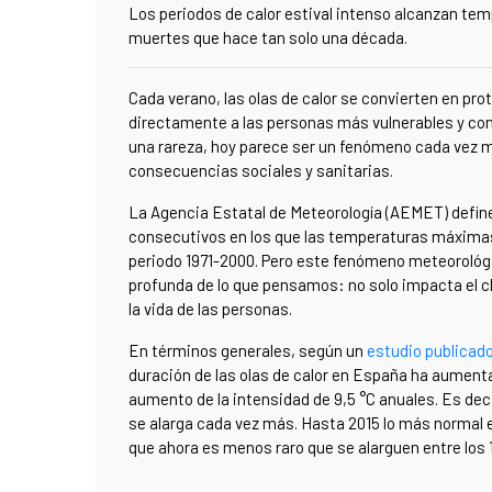
Los periodos de calor estival intenso alcanzan te
muertes que hace tan solo una década.
Cada verano, las olas de calor se convierten en pro
directamente a las personas más vulnerables y cond
una rareza, hoy parece ser un fenómeno cada vez m
consecuencias sociales y sanitarias.
La Agencia Estatal de Meteorología (AEMET) define
consecutivos en los que las temperaturas máximas 
periodo 1971-2000. Pero este fenómeno meteorológic
profunda de lo que pensamos: no solo impacta el c
la vida de las personas.
En términos generales, según un
estudio publicad
duración de las olas de calor en España ha aumenta
aumento de la intensidad de 9,5
°C
anuales. Es deci
se alarga cada vez más. Hasta 2015 lo más normal er
que ahora es menos raro que se alarguen entre los 1