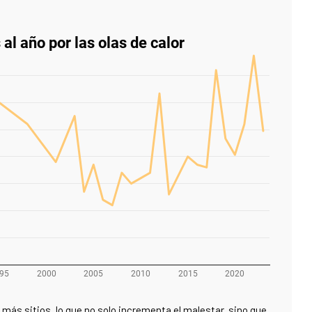
 más sitios, lo que no solo incrementa el malestar, sino que