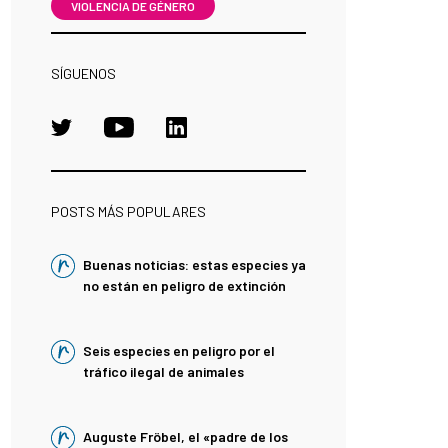
VIOLENCIA DE GÉNERO
SÍGUENOS
POSTS MÁS POPULARES
Buenas noticias: estas especies ya
no están en peligro de extinción
Seis especies en peligro por el
tráfico ilegal de animales
Auguste Fröbel, el «padre de los