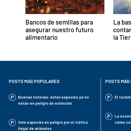
Bancos de semillas para
La bas
asegurar nuestro futuro
contam
alimentario
la Tie
POSTS MÁS POPULARES
POSTS MÁS 
Buenas noticias: estas especies ya no
El turis
están en peligro de extinción
La econo
Seis especies en peligro por el tráfico
cómo con
ilegal de animales