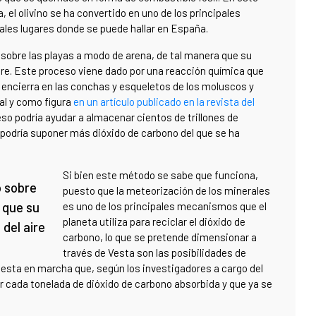
, el olivino se ha convertido en uno de los principales
ipales lugares donde se puede hallar en España.
 sobre las playas a modo de arena, de tal manera que su
aire. Este proceso viene dado por una reacción química que
o encierra en las conchas y esqueletos de los moluscos y
tal y como figura
en un artículo publicado en la revista del
ceso podría ayudar a almacenar cientos de trillones de
 podría suponer más dióxido de carbono del que se ha
Si bien este método se sabe que funciona,
o sobre
puesto que la meteorización de los minerales
 que su
es uno de los principales mecanismos que el
planeta utiliza para reciclar el dióxido de
 del aire
carbono, lo que se pretende dimensionar a
través de Vesta son las posibilidades de
uesta en marcha que, según los investigadores a cargo del
or cada tonelada de dióxido de carbono absorbida y que ya se