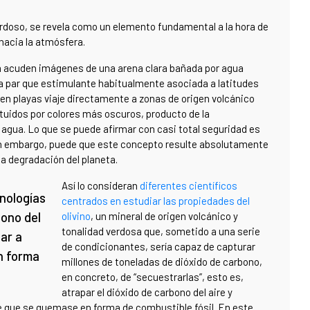
 verdoso, se revela como un elemento fundamental a la hora de
hacia la atmósfera.
za acuden imágenes de una arena clara bañada por agua
 la par que estimulante habitualmente asociada a latitudes
 en playas viaje directamente a zonas de origen volcánico
tuidos por colores más oscuros, producto de la
el agua. Lo que se puede afirmar con casi total seguridad es
 sin embargo, puede que este concepto resulte absolutamente
 la degradación del planeta.
Así lo consideran
diferentes científicos
cnologías
centrados en estudiar las propiedades del
bono del
olivino
, un mineral de origen volcánico y
tonalidad verdosa que, sometido a una serie
lar a
de condicionantes, sería capaz de capturar
n forma
millones de toneladas de dióxido de carbono,
en concreto, de “secuestrarlas”, esto es,
atrapar el dióxido de carbono del aire y
e que se quemase en forma de combustible fósil. En este