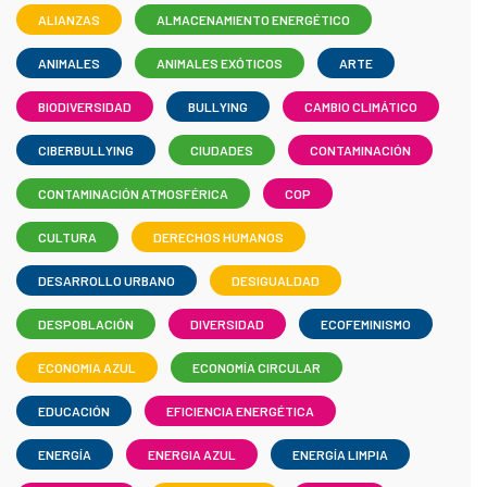
ALIANZAS
ALMACENAMIENTO ENERGÉTICO
ANIMALES
ANIMALES EXÓTICOS
ARTE
BIODIVERSIDAD
BULLYING
CAMBIO CLIMÁTICO
CIBERBULLYING
CIUDADES
CONTAMINACIÓN
CONTAMINACIÓN ATMOSFÉRICA
COP
CULTURA
DERECHOS HUMANOS
DESARROLLO URBANO
DESIGUALDAD
DESPOBLACIÓN
DIVERSIDAD
ECOFEMINISMO
ECONOMIA AZUL
ECONOMÍA CIRCULAR
EDUCACIÓN
EFICIENCIA ENERGÉTICA
ENERGÍA
ENERGIA AZUL
ENERGÍA LIMPIA