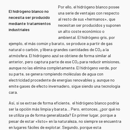
Por ello, el hidrógeno blanco posee
El hidrógeno blanco no
una serie de ventajas con respecto
necesita ser producido
al resto de sus «hermanos», que
mediante tratamientos
necesitan ser producidos y suponen
industriales
un alto coste económico o
ambiental. El hidrógeno gris, por
ejemplo, el más común y barato, se produce a partir de gas
natural o carbón, y libera grandes cantidades de CO₂ a la
atmósfera. El hidrógeno azul se obtiene de forma similar al
anterior, pero captura parte de ese CO₂ para reducir emisiones,
aunque no las elimina completamente. El hidrógeno verde, por
su parte, se genera rompiendo moléculas de agua con
electricidad procedente de energías renovables y, aunque no
emite gases de efecto invernadero, sigue siendo una tecnología
cara.
Así, si se extrae de forma eficiente, el hidrógeno blanco podría
ser la opción más limpia y barata… Pero, entonces, ¿por qué no
se utiliza ya de forma generalizada? En primer lugar, porque a
pesar de estar «listo» en la naturaleza, no siempre se encuentra
en lugares fáciles de explotar. Segundo, porque esta