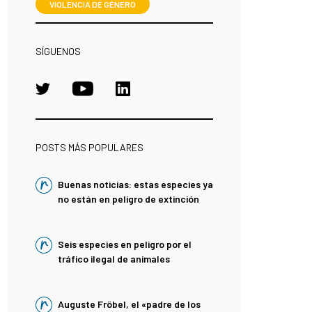
VIOLENCIA DE GÉNERO
SÍGUENOS
POSTS MÁS POPULARES
Buenas noticias: estas especies ya
no están en peligro de extinción
Seis especies en peligro por el
tráfico ilegal de animales
Auguste Fröbel, el «padre de los