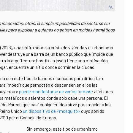
 incómodos; otras, la simple imposibilidad de sentarse sin
calles para expulsar a quienes no entran en moldes herméticos
(2023), una sátira sobre la crisis de vivienda y el urbanismo
iæver destruye una barra de un banco público que impide que
a la arquitectura hostil», la joven tiene una motivación
gar, encuentre un sitio donde dormir en la ciudad.
rla con este tipo de bancos diseñados para dificultar o
para impedir que pernocten o descansen en ellos las
ahuyentar»
puede manifestarse de varias formas
: alféizares
los metálicos o asientos donde solo cabe una persona. El
do. Parece que casi cualquier idea sirve para repeler a los
 Reino Unido
un dispositivo de «mosquito»
cuyo sonido
2010 por el Consejo de Europa.
Sin embargo, este tipo de urbanismo