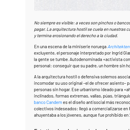
No siempre es visible: a veces son pinchos o bancos
pagar. La arquitectura hostil se cuela en nuestras 
y termina erosionando el derecho a la ciudad.
En una escena de la miniserie noruega
Architekten
excluyente, el personaje interpretado por Ingrid G
la gente se tumbe. Autodenominada «activista contr
personal: conseguir que su padre, un hombre sin ho
A la arquitectura hostil o defensiva solemos asocia
incomodar su uso original –el de ofrecer asiento– 
personas sin hogar. Ese urbanismo ideado para «
inclinados, formas extremas, vallas, púas, triángu
banco Candem
es el diseño antisocial más reconoci
colectivos indeseados: llegó a comercializarse en
ahuyentaba a los jóvenes, aunque fue prohibido en 