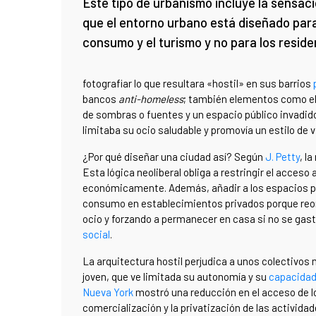
Este tipo de urbanismo incluye la sensac
que el entorno urbano está diseñado para
consumo y el turismo y no para los resid
fotografiar lo que resultara «hostil» en sus barrios
bancos
anti-homeless
; también elementos como el e
de sombras o fuentes y un espacio público invadido
limitaba su ocio saludable y promovía un estilo de v
¿Por qué diseñar una ciudad así? Según
J. Petty
, l
Esta lógica neoliberal obliga a restringir el acces
económicamente. Además, añadir a los espacios pú
consumo en establecimientos privados porque reorie
ocio y forzando a permanecer en casa si no se ga
social
.
La arquitectura hostil perjudica a unos colectivos
joven, que ve limitada su autonomía y su
capacidad 
Nueva York
mostró una reducción en el acceso de lo
comercialización y la privatización de las actividad