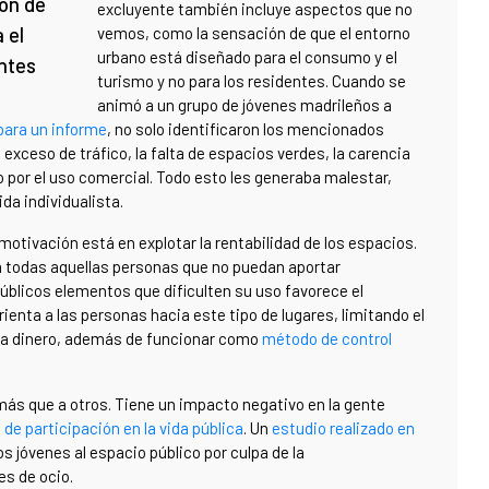
ión de
excluyente también incluye aspectos que no
 el
vemos, como la sensación de que el entorno
urbano está diseñado para el consumo y el
entes
turismo y no para los residentes. Cuando se
animó a un grupo de jóvenes madrileños a
para un informe
, no solo identificaron los mencionados
xceso de tráfico, la falta de espacios verdes, la carencia
 por el uso comercial. Todo esto les generaba malestar,
ida individualista.
a motivación está en explotar la rentabilidad de los espacios.
o a todas aquellas personas que no puedan aportar
blicos elementos que dificulten su uso favorece el
nta a las personas hacia este tipo de lugares, limitando el
sta dinero, además de funcionar como
método de control
 más que a otros. Tiene un impacto negativo en la gente
de participación en la vida pública
. Un
estudio realizado en
s jóvenes al espacio público por culpa de la
es de ocio.