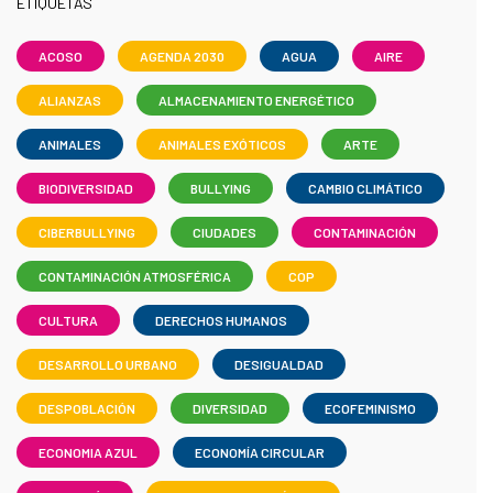
ETIQUETAS
ACOSO
AGENDA 2030
AGUA
AIRE
ALIANZAS
ALMACENAMIENTO ENERGÉTICO
ANIMALES
ANIMALES EXÓTICOS
ARTE
BIODIVERSIDAD
BULLYING
CAMBIO CLIMÁTICO
CIBERBULLYING
CIUDADES
CONTAMINACIÓN
CONTAMINACIÓN ATMOSFÉRICA
COP
CULTURA
DERECHOS HUMANOS
DESARROLLO URBANO
DESIGUALDAD
DESPOBLACIÓN
DIVERSIDAD
ECOFEMINISMO
ECONOMIA AZUL
ECONOMÍA CIRCULAR