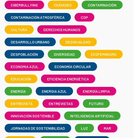
CIBERBULLYING
CIUDADES
CONTAMINACIÓN
CONTAMINACIÓN ATMOSFÉRICA
COP
CULTURA
DERECHOS HUMANOS
DESARROLLO URBANO
DESIGUALDAD
DESPOBLACIÓN
DIVERSIDAD
ECOFEMINISMO
ECONOMIA AZUL
ECONOMÍA CIRCULAR
EDUCACIÓN
EFICIENCIA ENERGÉTICA
ENERGÍA
ENERGIA AZUL
ENERGÍA LIMPIA
ENTREVISTA
ENTREVISTAS
FUTURO
INNOVACIÓN SOSTENIBLE
INTELIGENCIA ARTIFICIAL
JORNADAS DE SOSTENIBILIDAD
LUZ
MAR