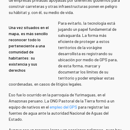
de empresas privadas apoyadas por diferentes gobiernos para
construir carreteras y otras infraestructuras ponen en peligro
su hábitat y, con él, su medio de vida.
Para evitarlo, la tecnología está
Una vez situados en el
jugando un papel fundamental de
mapa, es más sencillo
salvaguarda. La forma más
reconocer todo lo
eficiente de proteger a estos
perteneciente a una
territorios de la vorágine
comunidad de
desarrollista es registrando su
habitantes: su
ubicación por medio de GPS para,
existencia y sus
de esta forma, marcar y
derechos
documentar los límites de su
territorio y poder emplear estas
coordenadas, en casos de litigios legales.
Eso fue lo ocurrido en la parroquia de Yurimaguas, en el
Amazonas peruano. La ONG Pastoral de la Tierra formó a un
equipo de nativos en el
empleo del GPS
para registrar las
fuentes de agua ante la autoridad Nacional de Aguas del
Estado.
Aunque sea un proceso largo y en ocasiones peligroso –pues hay