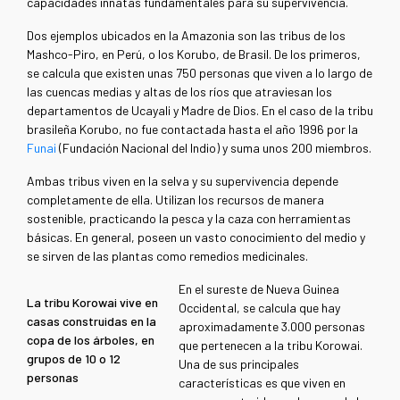
capacidades innatas fundamentales para su supervivencia.
Dos ejemplos ubicados en la Amazonia son las tribus de los
Mashco-Piro, en Perú, o los Korubo,
de Brasil. De los primeros,
se calcula que existen unas 750 personas que viven a lo largo de
las cuencas medias y altas de los ríos que atraviesan los
departamentos de Ucayali y Madre de Dios. En el caso de la tribu
brasileña Korubo, no fue contactada hasta el año 1996 por la
Funai
(Fundación Nacional del Indio) y suma unos 200 miembros.
Ambas tribus viven en la selva y su supervivencia depende
completamente de ella. Utilizan los recursos de manera
sostenible, practicando la pesca y la caza con herramientas
básicas. En general, poseen un vasto conocimiento del medio y
se sirven de las plantas como remedios medicinales.
En el sureste de Nueva Guinea
La tribu Korowai vive en
Occidental, se calcula que hay
casas construidas en la
aproximadamente 3.000 personas
copa de los árboles, en
que pertenecen a la tribu Korowai.
grupos de 10 o 12
Una de sus principales
personas
características es que viven en