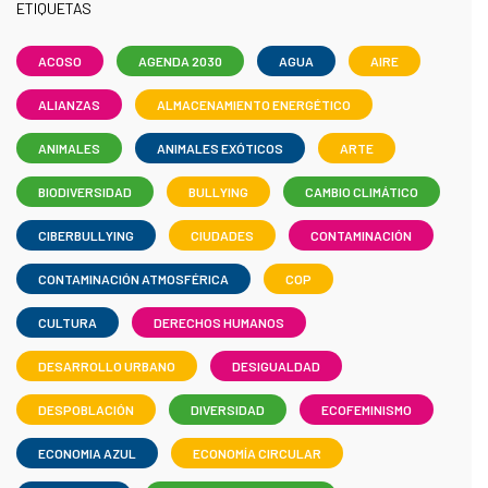
ETIQUETAS
ACOSO
AGENDA 2030
AGUA
AIRE
ALIANZAS
ALMACENAMIENTO ENERGÉTICO
ANIMALES
ANIMALES EXÓTICOS
ARTE
BIODIVERSIDAD
BULLYING
CAMBIO CLIMÁTICO
CIBERBULLYING
CIUDADES
CONTAMINACIÓN
CONTAMINACIÓN ATMOSFÉRICA
COP
CULTURA
DERECHOS HUMANOS
DESARROLLO URBANO
DESIGUALDAD
DESPOBLACIÓN
DIVERSIDAD
ECOFEMINISMO
ECONOMIA AZUL
ECONOMÍA CIRCULAR