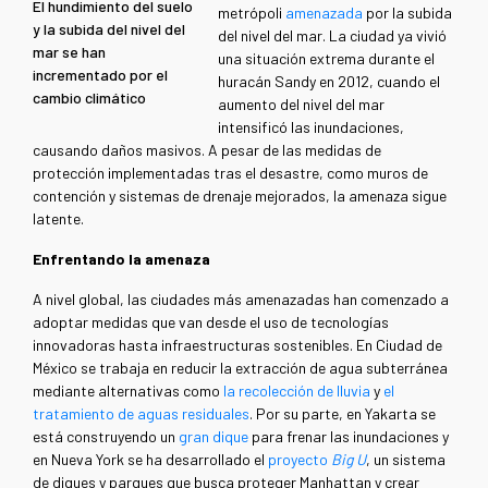
El hundimiento del suelo
metrópoli
amenazada
por la subida
y la subida del nivel del
del nivel del mar. La ciudad ya vivió
mar se han
una situación extrema durante el
incrementado por el
huracán Sandy en 2012, cuando el
cambio climático
aumento del nivel del mar
intensificó las inundaciones,
causando daños masivos. A pesar de las medidas de
protección implementadas tras el desastre, como muros de
contención y sistemas de drenaje mejorados, la amenaza sigue
latente.
Enfrentando la amenaza
A nivel global, las ciudades más amenazadas han comenzado a
adoptar medidas que van desde el uso de tecnologías
innovadoras hasta infraestructuras sostenibles. En Ciudad de
México se trabaja en reducir la extracción de agua subterránea
mediante alternativas como
la recolección de lluvia
y
el
tratamiento de aguas residuales
. Por su parte, en Yakarta se
está construyendo un
gran dique
para frenar las inundaciones y
en Nueva York se ha desarrollado el
proyecto
Big U
, un sistema
de diques y parques que busca proteger Manhattan y crear