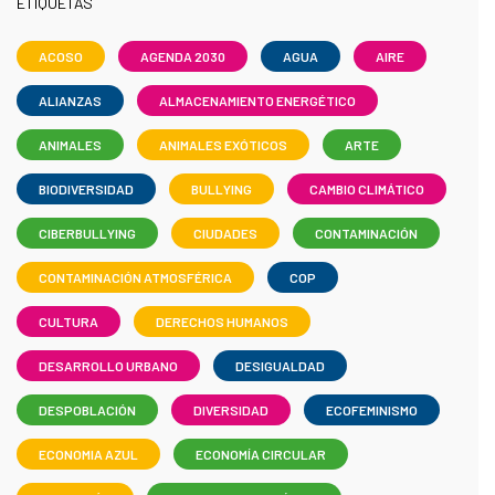
ETIQUETAS
ACOSO
AGENDA 2030
AGUA
AIRE
ALIANZAS
ALMACENAMIENTO ENERGÉTICO
ANIMALES
ANIMALES EXÓTICOS
ARTE
BIODIVERSIDAD
BULLYING
CAMBIO CLIMÁTICO
CIBERBULLYING
CIUDADES
CONTAMINACIÓN
CONTAMINACIÓN ATMOSFÉRICA
COP
CULTURA
DERECHOS HUMANOS
DESARROLLO URBANO
DESIGUALDAD
DESPOBLACIÓN
DIVERSIDAD
ECOFEMINISMO
ECONOMIA AZUL
ECONOMÍA CIRCULAR