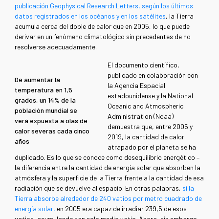
publicación Geophysical Research Letters, según los últimos
datos registrados en los océanos y en los satélites
, la Tierra
acumula cerca del doble de calor que en 2005, lo que puede
derivar en un fenómeno climatológico sin precedentes de no
resolverse adecuadamente.
El documento científico,
publicado en colaboración con
De aumentar la
la Agencia Espacial
temperatura en 1,5
estadounidense y la National
grados, un 14% de la
Oceanic and Atmospheric
población mundial se
Administration (Noaa)
verá expuesta a olas de
demuestra que, entre 2005 y
calor severas cada cinco
2019, la cantidad de calor
años
atrapado por el planeta se ha
duplicado. Es lo que se conoce como desequilibrio energético –
la diferencia entre la cantidad de energía solar que absorben la
atmósfera y la superficie de la Tierra frente a la cantidad de esa
radiación que se devuelve al espacio. En otras palabras,
si la
Tierra absorbe alrededor de 240 vatios por metro cuadrado de
energía solar,
en 2005 era capaz de irradiar 239,5 de esos
vatios, acumulando tan solo medio vatio. Ahora, sin embargo,