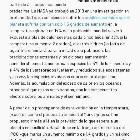
medio vatio del total
partir de ahí, poco más puede
predecirse. La NASA ya trabajó en 2019 en una investigación en
profundidad para concienciar sobre los
posibles cambios que el
planeta sufriría con tan solo 1,5 grados de aumento
en la
temperatura global: un 14% de la población mundial se verá
expuesta a olas de calor severas cada cinco años (un 37% si la
temperatura aumenta 2 grados), el estrés hídrico (la falta de
agua) incrementará para la mitad de la población, las
precipitaciones extremas y los ciclones aumentarán
considerablemente, numerosas especies (el 6% de los insectos y
el 4% de los vertebrados) verán muy reducidos sus ecosistemas
y , la vez, las especies invasoras cobrarán protagonismo.
Además, la acumulación del exceso de calor en los océanos
provocará que estos se expandan, con los consecuentes
efectos sobre los animales y el ser humano.
A pesar de lo preocupante de esta variación en la temperatura,
expertos como el periodista ambiental Mark Lynas se han
propuesto ir más allá en la previsión de lo que espera a un
planeta en ebullición. Basándose en la franja de referencia del
IPCC –que marca un aumento mínimo de 1,4 grados y un máximo