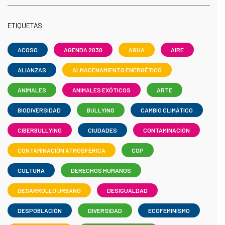
ETIQUETAS
ACOSO
AGENDA 2030
AGUA
AIRE
ALIANZAS
ALMACENAMIENTO ENERGÉTICO
ANIMALES
ANIMALES EXÓTICOS
ARTE
BIODIVERSIDAD
BULLYING
CAMBIO CLIMÁTICO
CIBERBULLYING
CIUDADES
CONTAMINACIÓN
CONTAMINACIÓN ATMOSFÉRICA
COP
CULTURA
DERECHOS HUMANOS
DESARROLLO URBANO
DESIGUALDAD
DESPOBLACIÓN
DIVERSIDAD
ECOFEMINISMO