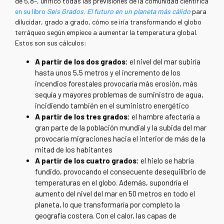
de 5,8–, unificó todas las previsiones de la comunidad científica
en su libro
Seis Grados. El futuro en un planeta más cálido
para
dilucidar, grado a grado, cómo se iría transformando el globo
terráqueo según empiece a aumentar la temperatura global.
Estos son sus cálculos:
A partir de los dos grados:
el nivel del mar subiría
hasta unos 5,5 metros y el incremento de los
incendios forestales provocaría más erosión, más
sequía y mayores problemas de suministro de agua,
incidiendo también en el suministro energético
A partir de los tres grados:
el hambre afectaría a
gran parte de la población mundial y la subida del mar
provocaría migraciones hacia el interior de más de la
mitad de los habitantes
A partir de los cuatro grados:
el hielo se habría
fundido, provocando el consecuente desequilibrio de
temperaturas en el globo. Además, supondría el
aumento del nivel del mar en 50 metros en todo el
planeta, lo que transformaría por completo la
geografía costera. Con el calor, las capas de