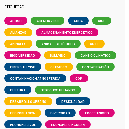
ETIQUETAS
ACOSO
AGENDA 2030
AGUA
AIRE
ALIANZAS
ALMACENAMIENTO ENERGÉTICO
ANIMALES
ANIMALES EXÓTICOS
ARTE
BIODIVERSIDAD
BULLYING
CAMBIO CLIMÁTICO
CIBERBULLYING
CIUDADES
CONTAMINACIÓN
CONTAMINACIÓN ATMOSFÉRICA
COP
CULTURA
DERECHOS HUMANOS
DESARROLLO URBANO
DESIGUALDAD
DESPOBLACIÓN
DIVERSIDAD
ECOFEMINISMO
ECONOMIA AZUL
ECONOMÍA CIRCULAR