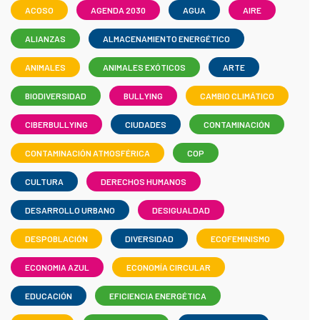
ACOSO
AGENDA 2030
AGUA
AIRE
ALIANZAS
ALMACENAMIENTO ENERGÉTICO
ANIMALES
ANIMALES EXÓTICOS
ARTE
BIODIVERSIDAD
BULLYING
CAMBIO CLIMÁTICO
CIBERBULLYING
CIUDADES
CONTAMINACIÓN
CONTAMINACIÓN ATMOSFÉRICA
COP
CULTURA
DERECHOS HUMANOS
DESARROLLO URBANO
DESIGUALDAD
DESPOBLACIÓN
DIVERSIDAD
ECOFEMINISMO
ECONOMIA AZUL
ECONOMÍA CIRCULAR
EDUCACIÓN
EFICIENCIA ENERGÉTICA