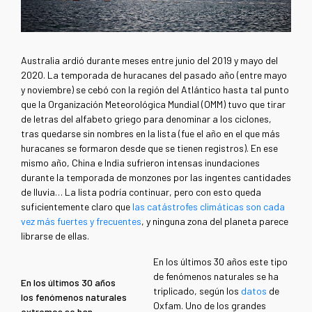
Australia ardió durante meses entre junio del 2019 y mayo del
2020. La temporada de huracanes del pasado año (entre mayo
y noviembre) se cebó con la región del Atlántico hasta tal punto
que la Organización Meteorológica Mundial (OMM) tuvo que tirar
de letras del alfabeto griego para denominar a los ciclones,
tras quedarse sin nombres en la lista (fue el año en el que más
huracanes se formaron desde que se tienen registros). En ese
mismo año, China e India sufrieron intensas inundaciones
durante la temporada de monzones por las ingentes cantidades
de lluvia… La lista podría continuar, pero con esto queda
suficientemente claro que
las catástrofes climáticas son cada
vez más fuertes y frecuentes
, y ninguna zona del planeta parece
librarse de ellas.
En los últimos 30 años este tipo
de fenómenos naturales se ha
En los últimos 30 años
triplicado, según los
datos
de
los fenómenos naturales
Oxfam. Uno de los grandes
extremos se han