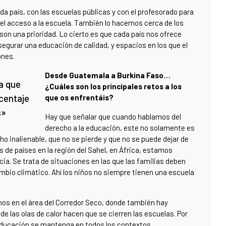
a país, con las escuelas públicas y con el profesorado para
r el acceso a la escuela. También lo hacemos cerca de los
son una prioridad. Lo cierto es que cada país nos ofrece
egurar una educación de calidad, y espacios en los que el
ones.
Desde Guatemala a Burkina Faso…
a que
¿Cuáles son los principales retos a los
rcentaje
que os enfrentáis?
s»
Hay que señalar que cuando hablamos del
derecho a la educación, este no solamente es
ho inalienable, que no se pierde y que no se puede dejar de
de países en la región del Sahel, en África, estamos
a. Se trata de situaciones en las que las familias deben
mbio climático. Ahí los niños no siempre tienen una escuela
mos en el área del Corredor Seco, donde también hay
 las olas de calor hacen que se cierren las escuelas. Por
 educación se mantenga en todos los contextos.