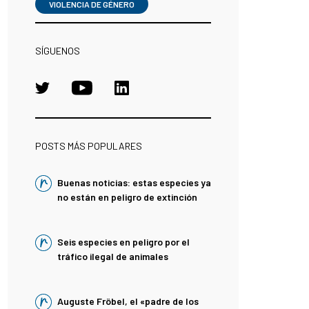
VIOLENCIA DE GÉNERO
SÍGUENOS
POSTS MÁS POPULARES
Buenas noticias: estas especies ya
no están en peligro de extinción
Seis especies en peligro por el
tráfico ilegal de animales
Auguste Fröbel, el «padre de los