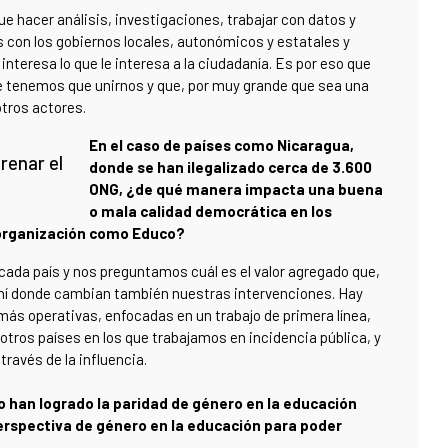
 hacer análisis, investigaciones, trabajar con datos y
s con los gobiernos locales, autonómicos y estatales y
 interesa lo que le interesa a la ciudadanía. Es por eso que
tenemos que unirnos y que, por muy grande que sea una
otros actores.
En el caso de países como Nicaragua,
renar el
donde se han ilegalizado cerca de 3.600
ONG, ¿de qué manera impacta una buena
o mala calidad democrática en los
a organización como Educo?
 cada país y nos preguntamos cuál es el valor agregado que,
ahí donde cambian también nuestras intervenciones. Hay
más operativas, enfocadas en un trabajo de primera línea,
tros países en los que trabajamos en incidencia pública, y
ravés de la influencia.
o han logrado la paridad de género en la educación
rspectiva de género en la educación para poder