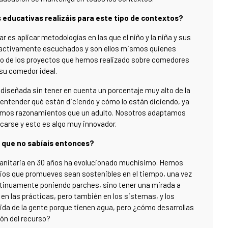
s educativas realizáis para este tipo de contextos?
 es aplicar metodologías en las que el niño y la niña y sus
n activamente escuchados y son ellos mismos quienes
 uno de los proyectos que hemos realizado sobre comedores
 su comedor ideal.
iseñada sin tener en cuenta un porcentaje muy alto de la
 entender qué están diciendo y cómo lo están diciendo, ya
mismos razonamientos que un adulto. Nosotros adaptamos
arse y esto es algo muy innovador.
a que no sabíais entonces?
umanitaria en 30 años ha evolucionado muchísimo. Hemos
ios que promueves sean sostenibles en el tiempo, una vez
ntinuamente poniendo parches, sino tener una mirada a
en las prácticas, pero también en los sistemas, y los
vida de la gente porque tienen agua, pero ¿cómo desarrollas
ión del recurso?