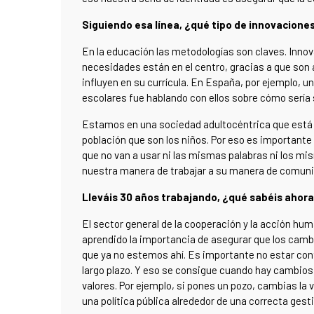
Siguiendo esa línea, ¿qué tipo de innovacione
En la educación las metodologías son claves. Innovar
necesidades están en el centro, gracias a que so
influyen en su currícula. En España, por ejemplo,
escolares fue hablando con ellos sobre cómo sería
Estamos en una sociedad adultocéntrica que está d
población que son los niños. Por eso es importante
que no van a usar ni las mismas palabras ni los 
nuestra manera de trabajar a su manera de comunic
Lleváis 30 años trabajando, ¿qué sabéis ahor
El sector general de la cooperación y la acción h
aprendido la importancia de asegurar que los camb
que ya no estemos ahí. Es importante no estar co
largo plazo. Y eso se consigue cuando hay cambios 
valores. Por ejemplo, si pones un pozo, cambias la 
una política pública alrededor de una correcta gest