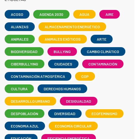
ACOSO
AGENDA 2030
AGUA
AIRE
ALIANZAS
ALMACENAMIENTO ENERGÉTICO
ANIMALES
ANIMALES EXÓTICOS
ARTE
BIODIVERSIDAD
BULLYING
CAMBIO CLIMÁTICO
CIBERBULLYING
CIUDADES
CONTAMINACIÓN
CONTAMINACIÓN ATMOSFÉRICA
COP
CULTURA
DERECHOS HUMANOS
DESARROLLO URBANO
DESIGUALDAD
DESPOBLACIÓN
DIVERSIDAD
ECOFEMINISMO
ECONOMIA AZUL
ECONOMÍA CIRCULAR
EDUCACIÓN
EFICIENCIA ENERGÉTICA