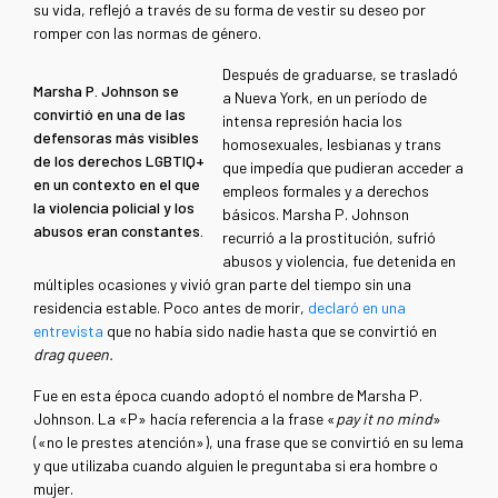
su vida, reflejó a través de su forma de vestir su deseo por
romper con las normas de género.
Después de graduarse, se trasladó
Marsha P. Johnson se
a Nueva York, en un período de
convirtió en una de las
intensa represión hacia los
defensoras más visibles
homosexuales, lesbianas y trans
de los derechos LGBTIQ+
que impedía que pudieran acceder a
en un contexto en el que
empleos formales y a derechos
la violencia policial y los
básicos. Marsha P. Johnson
abusos eran constantes.
recurrió a la prostitución, sufrió
abusos y violencia, fue detenida en
múltiples ocasiones y vivió gran parte del tiempo sin una
residencia estable. Poco antes de morir,
declaró en una
entrevista
que no había sido nadie hasta que se convirtió en
drag queen.
Fue en esta época cuando adoptó el nombre de Marsha P.
Johnson. La «P» hacía referencia a la frase «
pay it no mind
»
(«no le prestes atención»), una frase que se convirtió en su lema
y que utilizaba cuando alguien le preguntaba si era hombre o
mujer.