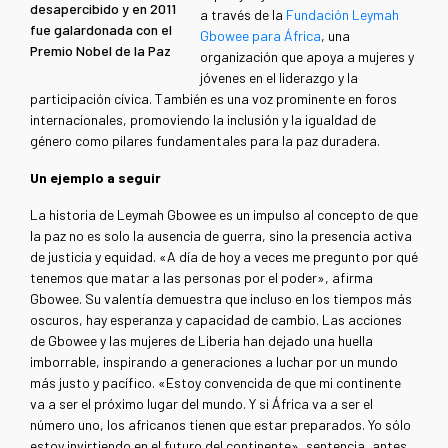
desapercibido y en 2011
a través de la
Fundación Leymah
fue galardonada con el
Gbowee para África
, una
Premio Nobel de la Paz
organización que apoya a mujeres y
jóvenes en el liderazgo y la
participación cívica. También es una voz prominente en foros
internacionales, promoviendo la inclusión y la igualdad de
género como pilares fundamentales para la paz duradera.
Un ejemplo a seguir
La historia de Leymah Gbowee es un impulso al concepto de que
la paz no es solo la ausencia de guerra, sino la presencia activa
de justicia y equidad. «A día de hoy a veces me pregunto por qué
tenemos que matar a las personas por el poder», afirma
Gbowee. Su valentía demuestra que incluso en los tiempos más
oscuros, hay esperanza y capacidad de cambio. Las acciones
de Gbowee y las mujeres de Liberia han dejado una huella
imborrable, inspirando a generaciones a luchar por un mundo
más justo y pacífico. «Estoy convencida de que mi continente
va a ser el próximo lugar del mundo. Y si África va a ser el
número uno, los africanos tienen que estar preparados. Yo sólo
estoy invirtiendo en el futuro del continente», sentencia, antes