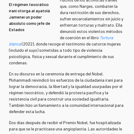
El régimen teocrático
que, como Narges, combaten la
iraní otorga al ayatolá
dura restricción de sus derechos,
Jamenei un poder
sufren encarcelamientos sin juicio y
absoluto como jefe de
enfrentan torturas y maltrato. Ella
Estados
denunció estos violentos métodos
de coerción en el libro
Tortura
blanca
(2022), donde recoge el testimonio de catorce mujeres
(incluido el suyo) sometidas a todo tipo de violencia
psicológica, física y sexual durante el cumplimiento de sus
condenas.
En su discurso en la ceremonia de entrega del Nobel,
Mohammadi reivindicó los esfuerzos de la ciudadanía iraní para
lograr la democracia, la libertad y la igualdad usurpadas por el
régimen teocrático, y defendió la protesta pacífica y la
resistencia civil para construir una sociedad igualitaria.
También hizo un llamamiento a la comunidad internacional para
defender esta lucha.
Dos días después de recibir el Premio Nobel, fue hospitalizada
para que se le practicase una angioplastia. Las autoridades le