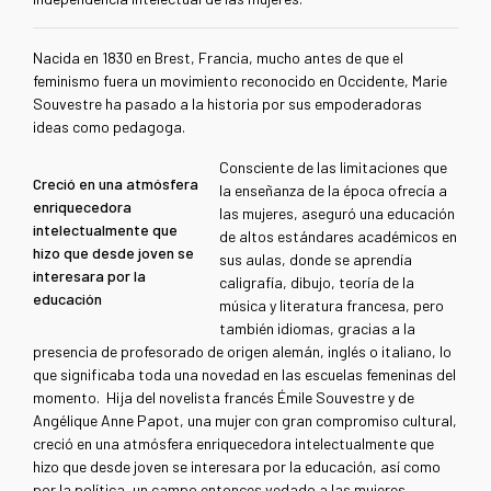
Nacida en 1830 en Brest, Francia, mucho antes de que el
feminismo fuera un movimiento reconocido en Occidente, Marie
Souvestre ha pasado a la historia por sus empoderadoras
ideas como pedagoga.
Consciente de las limitaciones que
Creció en una atmósfera
la enseñanza de la época ofrecía a
enriquecedora
las mujeres, aseguró una educación
intelectualmente que
de altos estándares académicos en
hizo que desde joven se
sus aulas, donde se aprendía
interesara por la
caligrafía, dibujo, teoría de la
educación
música y literatura francesa, pero
también idiomas, gracias a la
presencia de profesorado de origen alemán, inglés o italiano, lo
que significaba toda una novedad en las escuelas femeninas del
momento.
Hija del
novelista francés Émile Souvestre y de
Angélique Anne Papot, una mujer con gran compromiso cultural,
creció en una atmósfera enriquecedora intelectualmente que
hizo que desde joven se interesara por la educación, así como
por la política, un campo entonces vedado a las mujeres.