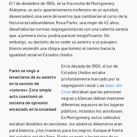
El 1 de diciembre de 1955, en la fría noche de Montgomery,
Alabama, un acto aparentemente inofensivo en un autobús
desencadenó una serie de eventos que cambiarían el curso de la
historia estadounidense. Rosa Parks, una mujer de 42 años,
desafiaba las normas segregacionistas con una valentía serena
que, a primera vista, podría parecer insignificante. Sin
embargo, su decisión de no ceder su asiento a un pasajero
blanco encendió una chispa que iluminó el camino hacia la
igualdad racial en Estados Unidos.
En la década de 1950, el sur de
Parks se negó a
Estados Unidos estaba
levantarse de su asiento
profundamente marcado por la
en la sección de
segregación racial. Las
leyes Jim
«colores». Este simple
Crow
dictaban que las personas
acto cuestionó un
negras y blancas debían mantener
sistema de opresión
diferentes espacios en los lugares
enraizado en la sociedad
públicos, incluidos los autobuses.
En Montgomery, estos vehículos
estaban divididos en secciones: los asientos delanteros eran
para blancos, y los traseros para los negros. Aunque el frente
del autobús estaba lleno, Parks se negó a levantarse de su