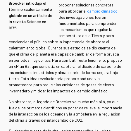
Broecker introdujo el
proponer soluciones concretas
término «calentamiento
para abordar el
cambio climático
.
global» en un artículo de
Sus investigaciones fueron
la revista Science en
fundamentales para comprender
1975
los mecanismos que regulan la
temperatura de la Tierra y para
concienciar al público sobre la importancia de abordar el
calentamiento global
.
Durante sus estudios se dio cuenta de
que el clima del planeta era capaz de cambiar de forma brusca
en períodos muy cortos. Para combatir este fenómeno, propuso
un
«
Plan B
»
, que consistía en capturar el dióxido de carbono de
las emisiones industriales y almacenarlo de forma segura bajo
tierra. Esta idea revolucionaria proporcionó una vía
prometedora para reducir las emisiones de gases de efecto
invernadero y mitigar los impactos del cambio climático.
No obstante, el legado de Broecker va mucho más allá, ya que
fue de los primeros científicos en poner de relieve la importancia
de la interacción de los océanos y la atmósfera en la regulación
del clima a través del intercambio de CO2.
Su descubrimiento de la circulación termohalina, la
«
cinta