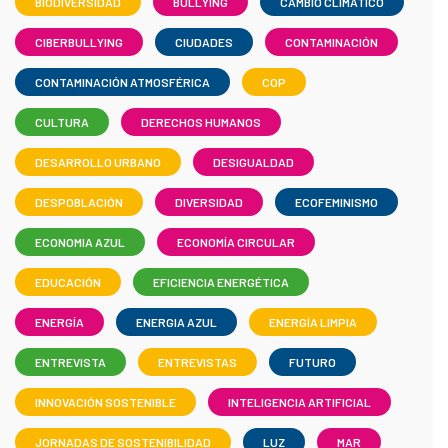
BIODIVERSIDAD
BULLYING
CAMBIO CLIMÁTICO
CIBERBULLYING
CIUDADES
CONTAMINACIÓN
CONTAMINACIÓN ATMOSFÉRICA
COP
CULTURA
DERECHOS HUMANOS
DESARROLLO URBANO
DESIGUALDAD
DESPOBLACIÓN
DIVERSIDAD
ECOFEMINISMO
ECONOMIA AZUL
ECONOMÍA CIRCULAR
EDUCACIÓN
EFICIENCIA ENERGÉTICA
ENERGÍA
ENERGIA AZUL
ENERGÍA LIMPIA
ENTREVISTA
ENTREVISTAS
FUTURO
INNOVACIÓN SOSTENIBLE
INTELIGENCIA ARTIFICIAL
JORNADAS DE SOSTENIBILIDAD
LUZ
MAR