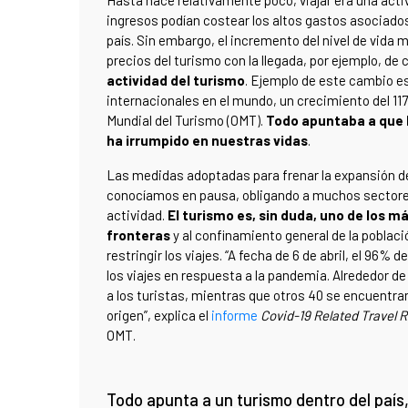
Hasta hace relativamente poco, viajar era una act
ingresos podían costear los altos gastos asociados 
país. Sin embargo, el incremento del nivel de vida 
precios del turismo con la llegada, por ejemplo, d
actividad del turismo
. Ejemplo de este cambio es
internacionales en el mundo, un crecimiento del 1
Mundial del Turismo (OMT).
Todo apuntaba a que l
ha irrumpido en nuestras vidas
.
Las medidas adoptadas para frenar la expansión de
conocíamos en pausa, obligando a muchos sectores
actividad.
El turismo es, sin duda, uno de los má
fronteras
y al confinamiento general de la poblaci
restringir los viajes. “A fecha de 6 de abril, el 96%
los viajes en respuesta a la pandemia. Alrededor d
a los turistas, mientras que otros 40 se encuentra
origen”, explica el
informe
Covid-19 Related Travel R
OMT.
Todo apunta a un turismo dentro del país