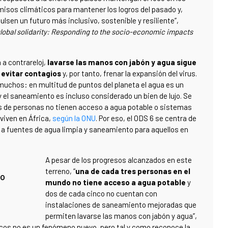
misos climáticos para mantener los logros del pasado y,
lsen un futuro más inclusivo, sostenible y resiliente”,
global solidarity: Responding to the socio-economic impacts
a contrareloj,
lavarse las manos con jabón y agua sigue
 evitar contagios
y, por tanto, frenar la expansión del virus.
muchos: en multitud de puntos del planeta el agua es un
y el saneamiento es incluso considerado un bien de lujo. Se
es de personas no tienen acceso a agua potable o sistemas
viven en África,
según la ONU
. Por eso, el ODS 6 se centra de
 a fuentes de agua limpia y saneamiento para aquellos en
A pesar de los progresos alcanzados en este
terreno, “
una de cada tres personas en el
so
mundo no tiene acceso a agua potable
y
dos de cada cinco no cuentan con
instalaciones de saneamiento mejoradas que
permiten lavarse las manos con jabón y agua”,
ricos no es un fenómeno nuevo, pero tal y como reconoce la