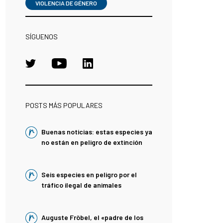
VIOLENCIA DE GÉNERO
SÍGUENOS
POSTS MÁS POPULARES
Buenas noticias: estas especies ya
no están en peligro de extinción
Seis especies en peligro por el
tráfico ilegal de animales
Auguste Fröbel, el «padre de los