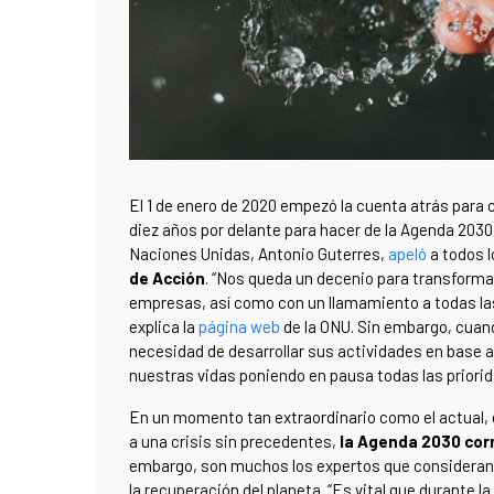
El 1 de enero de 2020 empezó la cuenta atrás para c
diez años por delante para hacer de la Agenda 2030 u
Naciones Unidas, Antonio Guterres,
apeló
a todos l
de Acción
. “Nos queda un decenio para transforma
empresas, así como con un llamamiento a todas las
explica la
página web
de la ONU. Sin embargo, cua
necesidad de desarrollar sus actividades en base a
nuestras vidas poniendo en pausa todas las priori
En un momento tan extraordinario como el actual, e
a una crisis sin precedentes,
la Agenda 2030 corr
embargo, son muchos los expertos que consideran 
la recuperación del planeta. “Es vital que durante l