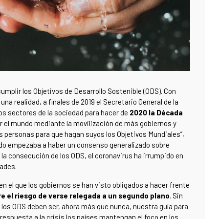
umplir los Objetivos de Desarrollo Sostenible (ODS). Con
na realidad, a finales de 2019 el Secretario General de la
os sectores de la sociedad para hacer de
2020 la Década
r el mundo mediante la movilización de más gobiernos y
 personas para que hagan suyos los Objetivos Mundiales”,
ndo empezaba a haber un consenso generalizado sobre
 la consecución de los ODS, el coronavirus ha irrumpido en
dades.
n el que los gobiernos se han visto obligados a hacer frente
e el riesgo de verse relegada a un segundo plano
. Sin
los ODS deben ser, ahora más que nunca, nuestra guía para
a respuesta a la crisis los países mantengan el foco en los