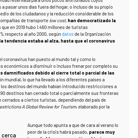
ividad reservada para unos pocos afortunados cuyos
a pasar unos días fuera del hogar, o incluso de su propio
medio de los ciudadanos y la reducción considerable de los
e compañías de transporte
low cost,
han democratizado la
 que en 2019 hubo 1.460 millones de turistas
17% respecto al año 2000, según
datos
de la Organización
a tendencia estaba al alza, hasta que el coronavirus
l coronavirus han puesto al mundo tal y como lo
 económicos a disminuir o incluso frenar por completo su
s damnificados debido al cierre total o parcial de las
ón mundial, lo que ha llevado a los diferentes países a
 de los destinos del mundo habían introducido restricciones a
e 90 destinos han cerrado total o parcialmente sus fronteras
n cerrados a ciertos turistas, dependiendo del país de
estrictions A Global Review for Tourism
, elaborado por la
Aunque todo apunta a que de cara al verano lo
peor de la crisis habrá pasado,
parece muy
, cerca