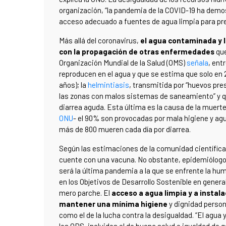
organización, “la pandemia de la COVID-19 ha demost
acceso adecuado a fuentes de agua limpia para pr
Más allá del coronavirus,
el agua contaminada y l
con la propagación de otras enfermedades
que
Organización Mundial de la Salud (OMS)
señala
, ent
reproducen en el agua y que se estima que solo en
años); la
helmintiasis
, transmitida por “huevos pr
las zonas con malos sistemas de saneamiento” y que
diarrea aguda. Esta última es la causa de la muerte
ONU
- el 90% son provocadas por mala higiene y ag
más de 800 mueren cada día por diarrea.
Según las estimaciones de la comunidad científica
cuente con una vacuna. No obstante, epidemiólogos
será la última pandemia a la que se enfrente la hu
en los Objetivos de Desarrollo Sostenible en general
mero parche. El
acceso a agua limpia y a instal
mantener una mínima higiene
y dignidad person
como el de la lucha contra la desigualdad. “El agua