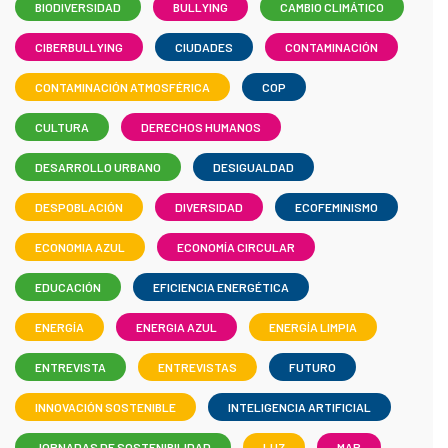
BIODIVERSIDAD
BULLYING
CAMBIO CLIMÁTICO
CIBERBULLYING
CIUDADES
CONTAMINACIÓN
CONTAMINACIÓN ATMOSFÉRICA
COP
CULTURA
DERECHOS HUMANOS
DESARROLLO URBANO
DESIGUALDAD
DESPOBLACIÓN
DIVERSIDAD
ECOFEMINISMO
ECONOMIA AZUL
ECONOMÍA CIRCULAR
EDUCACIÓN
EFICIENCIA ENERGÉTICA
ENERGÍA
ENERGIA AZUL
ENERGÍA LIMPIA
ENTREVISTA
ENTREVISTAS
FUTURO
INNOVACIÓN SOSTENIBLE
INTELIGENCIA ARTIFICIAL
JORNADAS DE SOSTENIBILIDAD
LUZ
MAR