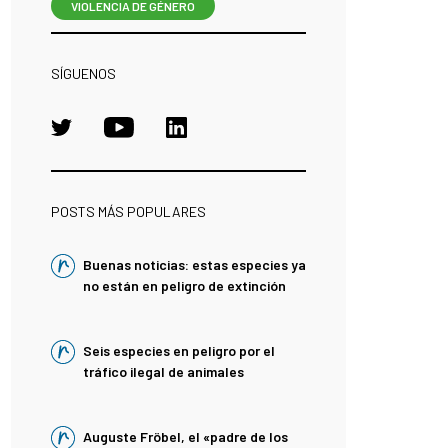
VIOLENCIA DE GÉNERO
SÍGUENOS
POSTS MÁS POPULARES
Buenas noticias: estas especies ya
no están en peligro de extinción
Seis especies en peligro por el
tráfico ilegal de animales
Auguste Fröbel, el «padre de los