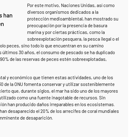
Por este motivo, Naciones Unidas, así como
diversos organismos dedicados a la
es han
protección medioambiental, han mostrado su
en
preocupación por la presencia de basura
marina y por ciertas prácticas, como la
sobreexplotación pesquera, la pesca ilegal o el
solo peces, sino todo lo que encuentran en su camino
s últimos 30 años, el consumo de pescado se ha duplicado
 90% de las reservas de peces estén sobreexplotadas,
tal y económico que tienen estas actividades, uno de los
30 de la ONU fomenta conservar y utilizar sosteniblemente
ierto que, durante siglos, el mar ha sido uno de los mayores
o utilizado como una fuente inagotable de recursos. Sin
ción han producido daños irreparables en los ecosistemas.
han desaparecido el 20% de los arrecifes de coral mundiales
o inminente de desaparición.