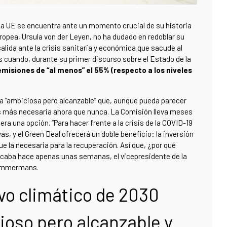
a UE se encuentra ante un momento crucial de su historia
uropea, Ursula von der Leyen, no ha dudado en redoblar su
ida ante la crisis sanitaria y económica que sacude al
 cuando, durante su primer discurso sobre el Estado de la
misiones de “al menos” el 55% (respecto a los niveles
a “ambiciosa pero alcanzable” que, aunque pueda parecer
 es más necesaria ahora que nunca. La Comisión lleva meses
ra una opción. “Para hacer frente a la crisis de la COVID-19
 y el Green Deal ofrecerá un doble beneficio: la inversión
ue la necesaria para la recuperación. Así que, ¿por qué
icaba hace apenas unas semanas, el vicepresidente de la
Timmermans.
ivo climático de 2030
ioso pero alcanzable y