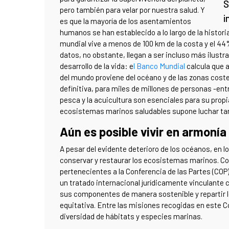
S
pero también para velar por nuestra salud. Y
i
es que la mayoría de los asentamientos
humanos se han establecido a lo largo de la histori
mundial vive a menos de 100 km de la costa y el 4
datos, no obstante, llegan a ser incluso más ilustr
desarrollo de la vida: e
l Banco Mundial
calcula que 
del mundo proviene del océano y de las zonas coste
definitiva, para miles de millones de personas -ent
pesca y la acuicultura son esenciales para su prop
ecosistemas marinos saludables supone luchar tambi
Aún es posible vivir en armonía
A pesar del evidente deterioro de los océanos, en l
conservar y restaurar los ecosistemas marinos. C
pertenecientes a la Conferencia de las Partes (COP)
un tratado internacional jurídicamente vinculante co
sus componentes de manera sostenible y repartir l
equitativa. Entre las misiones recogidas en este 
diversidad de hábitats y especies marinas.