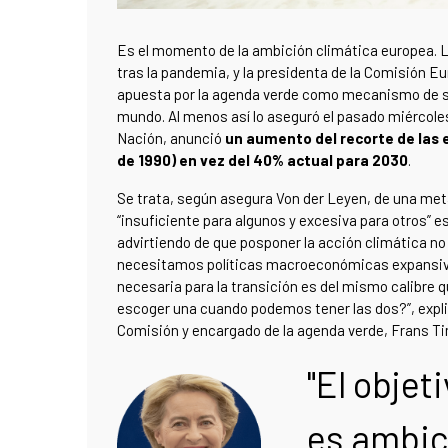
Es el momento de la ambición climática europea. L
tras la pandemia, y la presidenta de la Comisión E
apuesta por la agenda verde como mecanismo de sal
mundo. Al menos así lo aseguró el pasado miércoles
Nación, anunció
un aumento del recorte de las e
de 1990) en vez del 40% actual para 2030
.
Se trata, según asegura Von der Leyen, de una met
“insuficiente para algunos y excesiva para otros”
advirtiendo de que posponer la acción climática no e
necesitamos políticas macroeconómicas expansivas,
necesaria para la transición es del mismo calibre q
escoger una cuando podemos tener las dos?”, expl
Comisión y encargado de la agenda verde, Frans 
"El objet
es ambic