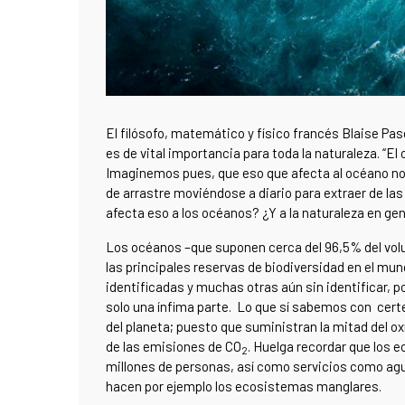
El filósofo, matemático y físico francés Blaise Pas
es de vital importancia para toda la naturaleza. “El
Imaginemos pues, que eso que afecta al océano no 
de arrastre moviéndose a diario para extraer de l
afecta eso a los océanos? ¿Y a la naturaleza en ge
Los océanos –que suponen cerca del 96,5% del volum
las principales reservas de biodiversidad en el mu
identificadas y muchas otras aún sin identificar,
solo una ínfima parte. Lo que sí sabemos con cert
del planeta; puesto que suministran la mitad del 
de las emisiones de CO
. Huelga recordar que los
2
millones de personas, así como servicios como ag
hacen por ejemplo los ecosistemas manglares.