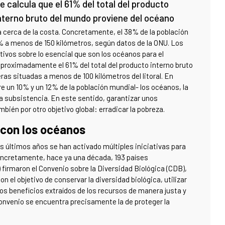
e calcula que el 61% del total del producto
nterno bruto del mundo proviene del océano
a cerca de la costa. Concretamente, el 38% de la población
4% a menos de 150 kilómetros, según datos de la ONU. Los
ativos sobre lo esencial que son los océanos para el
aproximadamente el 61% del total del producto interno bruto
ras situadas a menos de 100 kilómetros del litoral. En
re un 10% y un 12% de la población mundial- los océanos, la
ia subsistencia. En este sentido, garantizar unos
én por otro objetivo global: erradicar la pobreza.
 con los océanos
os últimos años se han activado múltiples iniciativas para
oncretamente, hace ya una década, 193 países
 firmaron el Convenio sobre la Diversidad Biológica (CDB),
n el objetivo de conservar la diversidad biológica, utilizar
os beneficios extraídos de los recursos de manera justa y
Convenio se encuentra precisamente la de proteger la