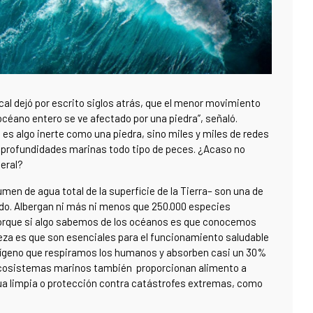
cal dejó por escrito siglos atrás, que el menor movimiento
 océano entero se ve afectado por una piedra”, señaló.
es algo inerte como una piedra, sino miles y miles de redes
as profundidades marinas todo tipo de peces. ¿Acaso no
neral?
en de agua total de la superficie de la Tierra– son una de
ndo. Albergan ni más ni menos que 250.000 especies
 porque si algo sabemos de los océanos es que conocemos
eza es que son esenciales para el funcionamiento saludable
oxígeno que respiramos los humanos y absorben casi un 30%
 ecosistemas marinos también proporcionan alimento a
ua limpia o protección contra catástrofes extremas, como