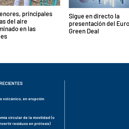
nores, principales
Sigue en directo la
as del aire
presentación del Eur
minado en las
Green Deal
des
RECIENTES
mo volcánico, en erupción
mía circular de la movilidad (o
vertir residuos en prótesis)