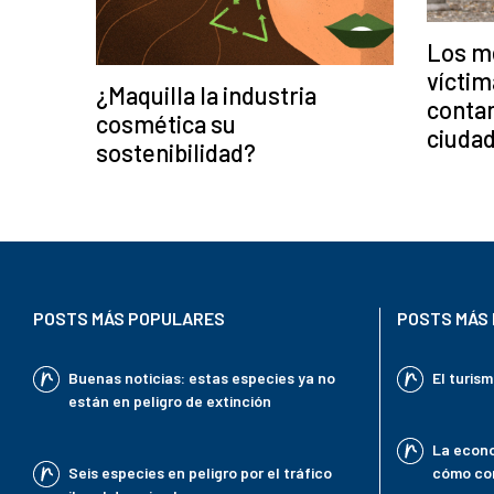
Los me
víctim
¿Maquilla la industria
conta
cosmética su
ciuda
sostenibilidad?
POSTS MÁS POPULARES
POSTS MÁS 
Buenas noticias: estas especies ya no
El turis
están en peligro de extinción
La econo
Seis especies en peligro por el tráfico
cómo con