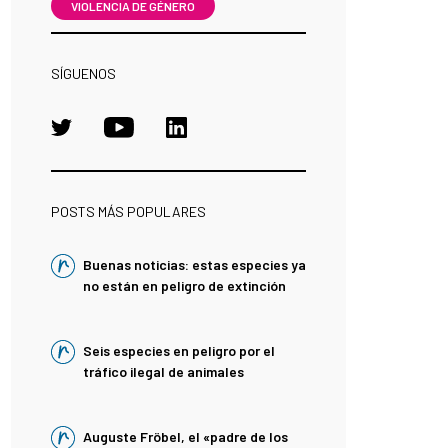
VIOLENCIA DE GÉNERO
SÍGUENOS
POSTS MÁS POPULARES
Buenas noticias: estas especies ya
no están en peligro de extinción
Seis especies en peligro por el
tráfico ilegal de animales
Auguste Fröbel, el «padre de los