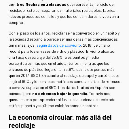
c
on tres flechas entrelazadas
que representan el ciclo del
reciclado. Este es: separar los materiales reciclables, fabricar
nuevos productos con ellos y que los consumidores lo vuelvan a
comprar.
Con el paso de los años, reciclar se ha convertido en un hábito y
la sociedad española parece ser una de las más concienciadas.
Sin ir más lejos,
según datos de Ecovidrio
, 2018 fue un año
récord para los envases de vidrio y plástico. El vidrio alcanzó
una tasa de reciclaje del 76,5%, tres puntos y medio
porcentuales más que en el año anterior, mientras que los
envases de plástico llegaron al 75,8%, casi siete puntos más
que en 2017 (69%). En cuanto al reciclaje de papel y cartón, este
llegó al 80%, y los envases metálicos como las latas de refresco
o cerveza superaron el 85%. Los datos brutos en España son
buenos, pero
no debemos bajar la guardia
. Todavía nos
queda mucho por aprender; al final de la cadena del reciclado
está el planeta y su último eslabón somos nosotros.
La economía circular, más allá del
reciclaje