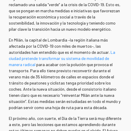
reclamado una salida “verde” a la crisis de la COVID-19. Esto es,
que se pongan en marcha medidas e iniciativas que favorezcan
la recuperación económica y social a través de la
sostenibilidad, la innovación y la tecnología y teniendo como
pilar clave la transición hacia un nuevo modelo energético.
En Milán, la capital de Lombardía –la región italiana más
afectada por la COVID-19 con miles de muertos–, las
autoridades han entendido que es el momento de actuar.
La
ciudad pretende transformar su sistema de movilidad de
manera radical
para acabar con la polución que provoca el
transporte. Para ello tiene previsto reconvertir durante el
verano más de 35 kilómetros de calles en espacios donde el
tránsito de peatones y ciclistas tenga prioridad sobre los
coches. Ante la nueva situación, desde el consistorio italiano
tienen claro que es necesario “reinventar Milán ante la nueva
situación”. Estas medidas serán estudiadas en todo el mundo y
podrían servir como una hoja de ruta para esta década.
El próximo año, con suerte, el Día de la Tierra será muy diferente
a este, pero las lecciones que estamos aprendiendo durante
estas últimas semanas no deben quedar en el olvido. El futuro