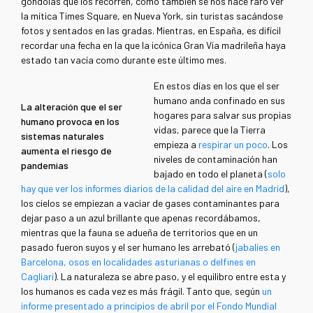
góndolas que los recorren, como también se nos hace raro ver
la mítica Times Square, en Nueva York, sin turistas sacándose
fotos y sentados en las gradas. Mientras, en España, es difícil
recordar una fecha en la que la icónica Gran Vía madrileña haya
estado tan vacía como durante este último mes.
En estos días en los que el ser
humano anda confinado en sus
La alteración que el ser
hogares para salvar sus propias
humano provoca en los
vidas, parece que la Tierra
sistemas naturales
empieza a
respirar un poco
. Los
aumenta el riesgo de
niveles de contaminación han
pandemias
bajado en todo el planeta (
solo
hay que ver los informes diarios de la calidad del aire en Madrid
),
los cielos se empiezan a vaciar de gases contaminantes para
dejar paso a un azul brillante que apenas recordábamos,
mientras que la fauna se adueña de territorios que en un
pasado fueron suyos y el ser humano les arrebató (
jabalíes en
Barcelona, osos en localidades asturianas o delfines en
Cagliari
). La naturaleza se abre paso, y el equilibro entre esta y
los humanos es cada vez es más frágil. Tanto que, según
un
informe presentado a principios de abril por el Fondo Mundial