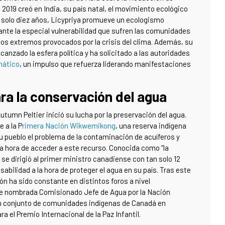
 2019 creó en India, su país natal, el movimiento ecológico
n solo diez años, Licypriya promueve un ecologismo
 ante la especial vulnerabilidad que sufren las comunidades
ntos extremos provocados por la crisis del clima. Además, su
anzado la esfera política y ha solicitado a las autoridades
mático
, un impulso que refuerza liderando manifestaciones
ra la conservación del agua
tumn Peltier inició su lucha por la preservación del agua.
 a la P
rimera Nación Wikwemikong
, una reserva indígena
su pueblo el problema de la contaminación de acuíferos y
la hora de acceder a este recurso. Conocida como “la
r se dirigió al primer ministro canadiense con tan solo 12
sabilidad a la hora de proteger el agua en su país. Tras este
ón ha sido constante en distintos foros a nivel
fue nombrada Comisionado Jefe de Agua por la Nación
ran conjunto de comunidades indígenas de Canadá en
el Premio Internacional de la Paz Infantil.