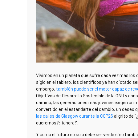
Vivimos en un planeta que sufre cada vez más los 
siglo en el tablero, los científicos ya han dictado 
embargo,
también puede ser el motor capaz de reve
Objetivos de Desarrollo Sostenible de la ONU y cons
camino, las generaciones más jóvenes exigen un ma
convertido en el estandarte del cambio, un deseo
las calles de Glasgow durante la COP26
al grito de 
queremos?: ¡ahora!".
Y como el futuro no solo debe ser verde sino tambi