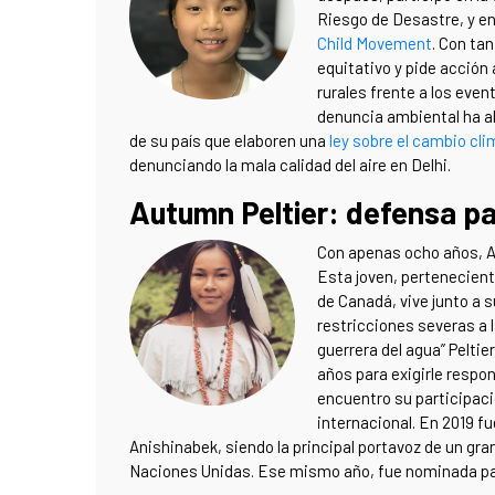
Riesgo de Desastre, y en
Child Movement
. Con ta
equitativo y pide acción
rurales frente a los eve
denuncia ambiental ha alc
de su país que elaboren una
ley sobre el cambio cli
denunciando la mala calidad del aire en Delhi.
Autumn Peltier: defensa pa
Con apenas ocho años, Au
Esta joven, perteneciente
de Canadá, vive junto a 
restricciones severas a 
guerrera del agua” Peltie
años para exigirle respon
encuentro su participaci
internacional. En 2019 
Anishinabek, siendo la principal portavoz de un g
Naciones Unidas. Ese mismo año, fue nominada para 