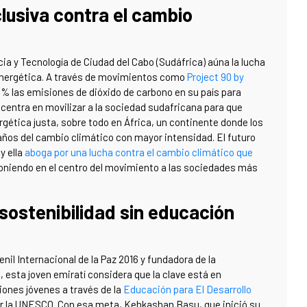
lusiva contra el cambio
ia y Tecnología de Ciudad del Cabo (Sudáfrica) aúna la lucha
 energética. A través de movimientos como
Project 90 by
% las emisiones de dióxido de carbono en su país para
centra en movilizar a la sociedad sudafricana para que
rgética justa, sobre todo en África, un continente donde los
ños del cambio climático con mayor intensidad. El futuro
y ella
aboga por una lucha contra el cambio climático que
poniendo en el centro del movimiento a las sociedades más
ostenibilidad sin educación
il Internacional de la Paz 2016 y fundadora de la
e
, esta joven emiratí considera que la clave está en
ones jóvenes a través de la
Educación para El Desarrollo
 la UNESCO. Con esa meta, Kehkashan Basu, que inició su