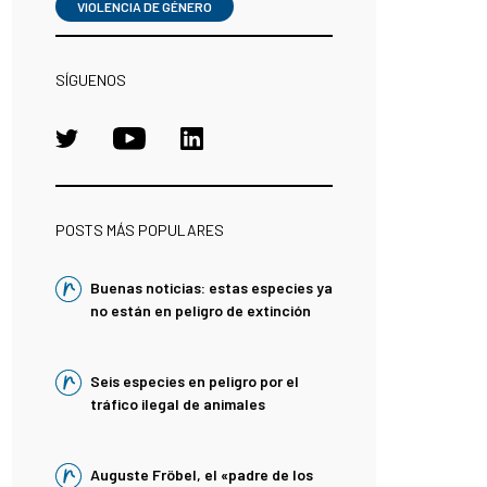
VIOLENCIA DE GÉNERO
SÍGUENOS
POSTS MÁS POPULARES
Buenas noticias: estas especies ya
no están en peligro de extinción
Seis especies en peligro por el
tráfico ilegal de animales
Auguste Fröbel, el «padre de los