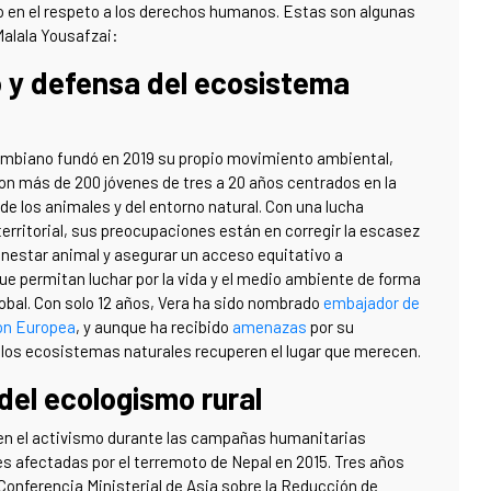
o en el respeto a los derechos humanos. Estas son algunas
Malala Yousafzai:
o y defensa del ecosistema
lombiano fundó en 2019 su propio movimiento ambiental,
con más de 200 jóvenes de tres a 20 años centrados en la
de los animales y del entorno natural. Con una lucha
erritorial, sus preocupaciones están en corregir la escasez
ienestar animal y asegurar un acceso equitativo a
ue permitan luchar por la vida y el medio ambiente de forma
lobal. Con solo 12 años, Vera ha sido nombrado
embajador de
ión Europea
, y aunque ha recibido
amenazas
por su
los ecosistemas naturales recuperen el lugar que merecen.
del ecologismo rural
en el activismo durante las campañas humanitarias
nes afectadas por el terremoto de Nepal en 2015. Tres años
 Conferencia Ministerial de Asia sobre la Reducción de