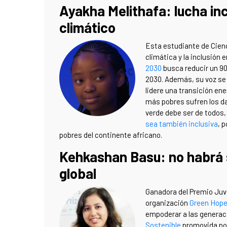
Ayakha Melithafa: lucha inc
climático
Esta estudiante de Cienc
climática y la inclusión
2030
busca reducir un 90
2030. Además, su voz se 
lidere una transición ene
más pobres sufren los da
verde debe ser de todos, 
sea también inclusiva
, 
pobres del continente africano.
Kehkashan Basu: no habrá s
global
Ganadora del Premio Juven
organización
Green Hop
empoderar a las generaci
Sostenible
promovida por