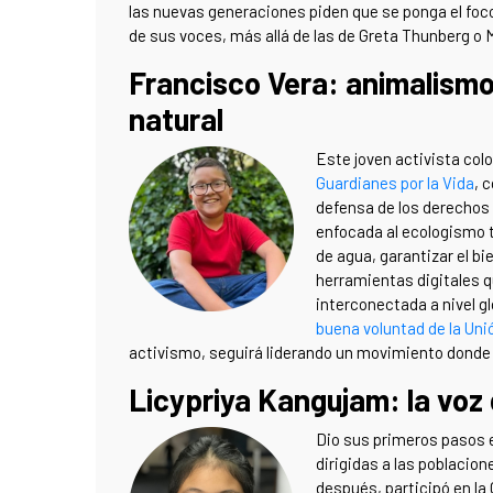
las nuevas generaciones piden que se ponga el foc
de sus voces, más allá de las de Greta Thunberg o 
Francisco Vera: animalism
natural
Este joven activista co
Guardianes por la Vida
, 
defensa de los derechos 
enfocada al ecologismo t
de agua, garantizar el b
herramientas digitales q
interconectada a nivel g
buena voluntad de la Un
activismo, seguirá liderando un movimiento donde 
Licypriya Kangujam: la voz 
Dio sus primeros pasos 
dirigidas a las poblacio
después, participó en la