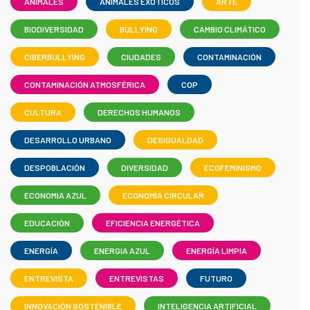
ANIMALES
ANIMALES EXÓTICOS
ARTE
BIODIVERSIDAD
BULLYING
CAMBIO CLIMÁTICO
CIBERBULLYING
CIUDADES
CONTAMINACIÓN
CONTAMINACIÓN ATMOSFÉRICA
COP
CULTURA
DERECHOS HUMANOS
DESARROLLO URBANO
DESIGUALDAD
DESPOBLACIÓN
DIVERSIDAD
ECOFEMINISMO
ECONOMIA AZUL
ECONOMÍA CIRCULAR
EDUCACIÓN
EFICIENCIA ENERGÉTICA
ENERGÍA
ENERGIA AZUL
ENERGÍA LIMPIA
ENTREVISTA
ENTREVISTAS
FUTURO
INNOVACIÓN SOSTENIBLE
INTELIGENCIA ARTIFICIAL