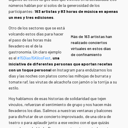
números hablan por sí solos de la generosidad de los
participantes:
163 artistas y 83 horas de música en apenas
un mes y tres ediciones
.
Otro de los sectores que se está
volcando estos días para hacer
Más de 163 artistas han
el paso de las horas más
realizado conciertos
llevadero es el de la
virtuales en estos días
gastronomía. Un claro ejemplo
de confinamiento
es el
#15Días15KilosFest
,
una
iniciativa de diferentes personas que aportan recetas
con un toque personal
en Instagram para endulzarnos los
días y las noches con platos como las milhojas de burrata y
tomate raf, las virutas de alcachofa con jamón o la torrija a su
estilo.
Hoy hablamos de esas historias de solidaridad que tejen
vínculos, refuerzan el sentimiento de grupo y nos hacen más
llevaderos los días. Salimos a nuestras ventanas y balcones
para disfrutar de un concierto improvisado, de una obra de
teatro o para aplaudir junto a ese vecino con el que quizás