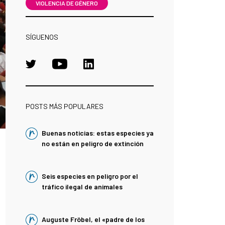
VIOLENCIA DE GÉNERO
SÍGUENOS
POSTS MÁS POPULARES
Buenas noticias: estas especies ya
no están en peligro de extinción
Seis especies en peligro por el
tráfico ilegal de animales
Auguste Fröbel, el «padre de los