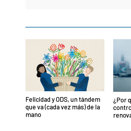
Felicidad y ODS, un tándem
¿Por q
que va (cada vez más) de la
contro
mano
renov