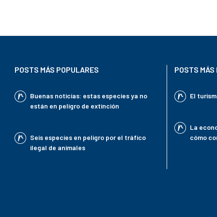
POSTS MÁS POPULARES
POSTS MÁS 
Buenas noticias: estas especies ya no
El turis
están en peligro de extinción
La econo
Seis especies en peligro por el tráfico
cómo con
ilegal de animales